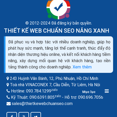
© 2012-2024 Đã đăng ký bản quyền.
THIẾT KẾ WEB CHUẨN SEO NẮNG XANH
Đã phục vụ và hợp tác với nhiều doanh nghiệp, giúp họ
Đăng ký tên miền miễn phí vĩnh viễn đăng ký tên
phát huy sức mạnh, tăng lợi thế cạnh tranh, thúc đẩy độ
miền .com miễn phí
nhận diện thương hiệu online, và kết nối khách hàng tiềm
Bạn đang muốn Đăng ký tên miền miễn phí vĩnh viễn,
năng, xây dựng mối quan hệ với khách hàng, tạo nền
Đăng ký tên miền .com miễn phí, Cách tạo tên miền
tảng thành công cho doanh nghiệp.
Xem thêm
miễn phí trên Google, Tên miền miễn phí 2022, Tên...
243 Huỳnh Văn Bánh, 12, Phú Nhuận,
Hồ Chí Minh
Toà nhà VINACONEX 7, Cầu Diễn, Từ Liêm,
Hà Nội
zalo
Hotline:
093.784.1299
Mục lục
zalo
zalo
Kỹ Thuật:
090.6391.805
- Hỗ trợ:
090.696.7056
sales@thietkewebchuanseo.com