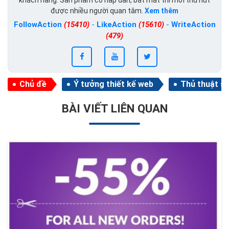
khách hàng. Sản phẩm có hấp dẫn, bắt mắt thì mới thu hút
được nhiều người quan tâm.
Xem thêm
FollowAction
(15410)
-
LikeAction
(15610)
-
WriteAction
(479)
Chủ đề
Ý tưởng thiết kế web
Thủ thuật s
BÀI VIẾT LIÊN QUAN