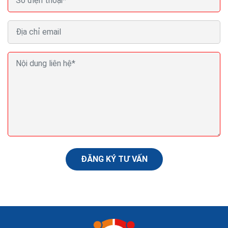
Tên miền miễn phí cho blog website hosting miễn
phí dùng vĩnh viễn
Để tạo được một trang web miễn phí hay Blog miễn phí
chuyên nghiệp. Bạn cần phải có ba yếu tố quan trọng là
tên miền miễn phí, nền tảng làm web hay blog...
ĐĂNG KÝ TƯ VẤN