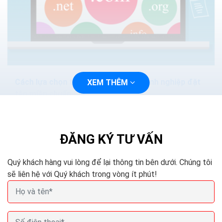
Cách lựa chọn tên miền đẹp cho doanh nghiệp đặt
XEM THÊM
tên miền chuẩn SEO
Nếu bạn đang sở hữu một doanh nghiệp hoặc một cơ
sở kinh doanh, bạn đừng nên do dự mà hãy đăng ký tên
miền ngay theo thương hiệu hoặc sản phẩm của...
ĐĂNG KÝ TƯ VẤN
Quý khách hàng vui lòng để lại thông tin bên dưới. Chúng tôi
sẽ liên hệ với Quý khách trong vòng ít phút!