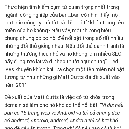
Thực hiện tìm kiếm cụm từ quan trọng nhất trong
ngành công nghiệp của bạn...bạn có nhìn thấy một
loạt các công ty mà tất cả đều có từ khóa trong tên
miền của họ không? Nếu vậy, một thương hiệu
chung chung có cơ hội để nổi bật trong số rất nhiều
những đối thủ giống nhau. Nếu đối thủ cạnh tranh là
những thương hiệu nhỏ và họ không làm nhiều SEO,
hãy đi ngược lại và đi theo thuật ngữ chung". Ted
Ives khuyến khích khi lựa chọn một tên miền nổi bật
tương tự như những gì Matt Cutts đã đề xuất vào
năm 2011.
Đề xuất của Matt Cutts là việc có từ khóa trong
domain sẽ làm cho nó khó có thể nổi bật:
“Ví dụ: nếu
bạn có 15 trang web về Android và tất cả chúng đều
có Android, Android, Android, Android thì sẽ hơi khó
nhớ để gây ấn tượng. Trong khi đó nếu bạn có thứ gì