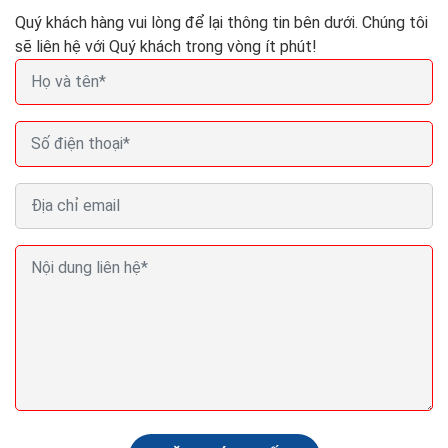
Quý khách hàng vui lòng để lại thông tin bên dưới. Chúng tôi
sẽ liên hệ với Quý khách trong vòng ít phút!
Bí quyết khiến khách hàng quay trở lại sau lần mua
hàng đầu tiên
Để có thể tiếp cận khách hàng hiệu quả nhất qua email
thương mại điện tử, hãy cố gắng tìm hiểu và phân tích
để biết được khách hàng của bạn đang...