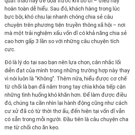
quát tháo hay đe dọa trước khi bỏ đi – điều này
hoàn toàn dễ hiểu. Sau đó, khách hàng trong lúc
bực bội, khó chịu lại nhanh chóng chia sẻ câu
chuyện trên phương tiện truyền thông xã hội – nơi
mà một trải nghiệm xấu vốn dĩ có khả năng chia sẻ
cao hơn gấp 3 lần so với những câu chuyện tích
cực.
Đó là lý do tại sao bạn nên lựa chọn, cân nhắc lối
diễn đạt của mình trong những trường hợp này thay
vì nói luôn là “Không”. Thêm nữa, hiểu được cơ chế
từ chối là bạn đã nắm trong tay chìa khóa tiếp cận
những tình huống khó khăn hơn. Để làm được điều
đó, chúng ta cần nhìn lại hành động cũng như cách
cư xử đã có từ thời thơ ấu, đến hiện tại vốn dĩ vẫn
có sẵn trong mỗi người. Đầu tiên là câu chuyện cha
mẹ từ chối cho ăn kẹo.