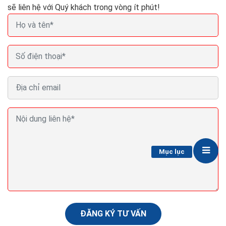
sẽ liên hệ với Quý khách trong vòng ít phút!
Cách đặt tên công ty luật sư đẹp theo phong thủy
tuổi mệnh hay nhất
Tên công ty cần phải xuất hiện bất ngờ trong suy nghĩ
Mục lục
của người tiêu dùng, khi họ sắp ra những quyết định mua
sắm, nếu không, cái tên đó hoàn toàn vô...
ĐĂNG KÝ TƯ VẤN