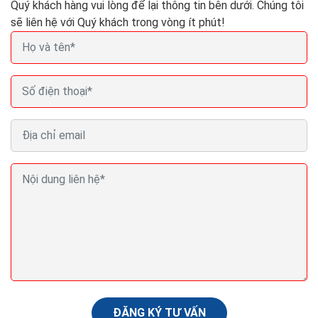
Quý khách hàng vui lòng để lại thông tin bên dưới. Chúng tôi
sẽ liên hệ với Quý khách trong vòng ít phút!
Seo (search engine optimization) là gì? Seo là gì
trong Marketing?
Nội dung là yếu tố quyết định. Có lẽ bạn đã nghe điều
này hàng trăm lần rồi khi tìm hiểu về mối quan hệ giữa
nội dung và SEO. Tạo dựng được nguồn...
ĐĂNG KÝ TƯ VẤN