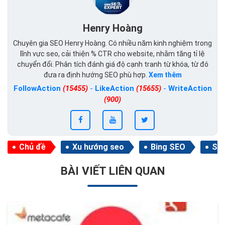
Henry Hoàng
Chuyên gia SEO Henry Hoàng. Có nhiều năm kinh nghiệm trong
lĩnh vực seo, cải thiện % CTR cho website, nhằm tăng tỉ lệ
chuyển đổi. Phân tích đánh giá độ cạnh tranh từ khóa, từ đó
đưa ra định hướng SEO phù hợp.
Xem thêm
FollowAction
(15455)
-
LikeAction
(15655)
-
WriteAction
(900)
Chủ đề
Xu hướng seo
Bing SEO
Se
BÀI VIẾT LIÊN QUAN