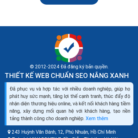
© 2012-2024 Đã đăng ký bản quyền.
THIẾT KẾ WEB CHUẨN SEO NẮNG XANH
Dịch vụ seo là gì? Tìm hiểu về dịch vụ seo web và
Đã phục vụ và hợp tác với nhiều doanh nghiệp, giúp họ
các công ty seo
phát huy sức mạnh, tăng lợi thế cạnh tranh, thúc đẩy độ
Theo như Wikipedia, SEO là tối ưu hóa công cụ tìm
nhận diện thương hiệu online, và kết nối khách hàng tiềm
kiếm (tiếng Anh: Search Engine Optimization- viết
năng, xây dựng mối quan hệ với khách hàng, tạo nền
tắt: SEO), là một tập hợp các phương pháp nhằm...
tảng thành công cho doanh nghiệp.
Xem thêm
243 Huỳnh Văn Bánh, 12, Phú Nhuận,
Hồ Chí Minh