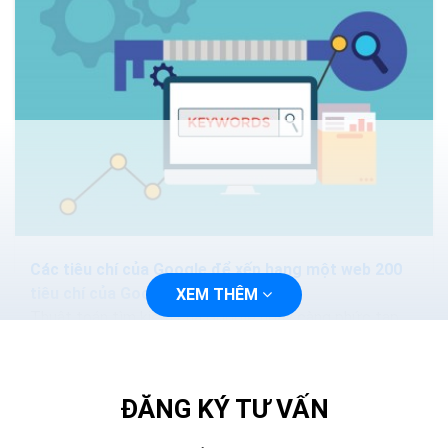
Các tiêu chí của Google để xếp hạng một web 200
tiêu chí của Google
XEM THÊM
Thuật toán tìm kiếm của Google ngày càng phức tạp
và thông minh hơn. Các phương pháp nhồi nhét từ khóa.
Hoặc mua lại các nội dung sẽ làm mất hiệu quả...
ĐĂNG KÝ TƯ VẤN