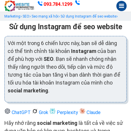
093.784.1299
Marketing
SEO
Seo mạng xã hội
Sử dụng Instagram để seo website
Sử dụng Instagram để seo website
Với một trong 6 chiến lược này, bạn sẽ dễ dàng
có thể tinh chỉnh tài khoản
Instagram
của bạn
để phù hợp với
SEO
. Bạn sẽ nhanh chóng nhận
thấy rằng người theo dõi, tiếp cận và mức độ
tương tác của bạn tăng vì bạn dành thời gian để
tối ưu hóa tài khoản Instagram của mình cho
social marketing
.
ChatGPT
Grok
Perplexity
Claude
Hãy nhớ rằng
social marketing
là tất cả về việc sử
dụng văn bản có liên quan, hashtags và trong