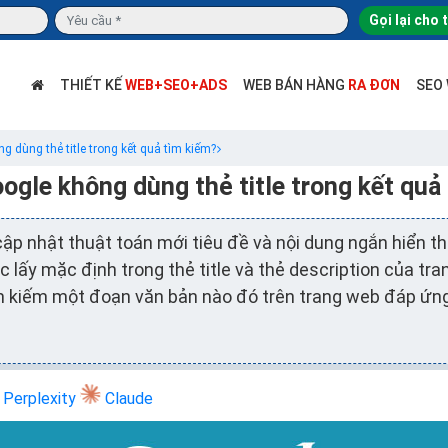
Gọi lại cho 
THIẾT KẾ
WEB+SEO+ADS
WEB BÁN HÀNG
RA ĐƠN
SEO
g dùng thẻ title trong kết quả tìm kiếm?
oogle không dùng thẻ title trong kết quả
ập nhật thuật toán mới tiêu đề và nội dung ngắn hiển thị
lấy mặc định trong thẻ title và thẻ description của tr
m kiếm một đoạn văn bản nào đó trên trang web đáp ứng
Perplexity
Claude