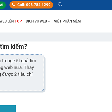
Call: 093.784.1299
tôi
 WEB LÊN
TOP
DỊCH VỤ WEB
VIẾT PHẦN MỀM
 tìm kiếm?
 trong kết quả tìm
ang web nữa. Thay
 được 2 tiêu chí