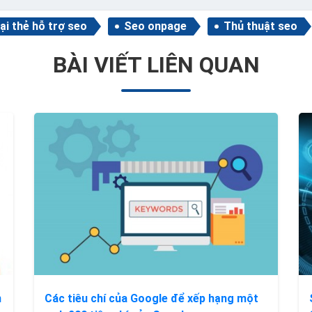
ại thẻ hỗ trợ seo
Seo onpage
Thủ thuật seo
BÀI VIẾT LIÊN QUAN
n
Các tiêu chí của Google để xếp hạng một