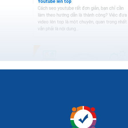
Youtube lên top
Cách seo youtube rất đơn giản, bạn chỉ cần
làm theo hướng dẫn là thành công? Việc đưa
video lên top là một chuyện, quan trọng nhất
vẫn phải là nội dung...
Dịch vụ seo là gì? Tìm hiểu về dịch vụ seo