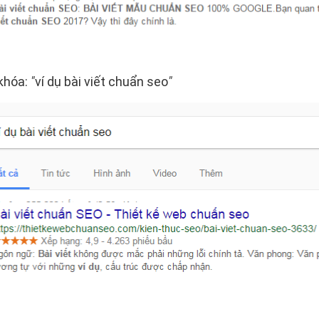
 khóa:
"
ví dụ bài viết chuẩn seo
"