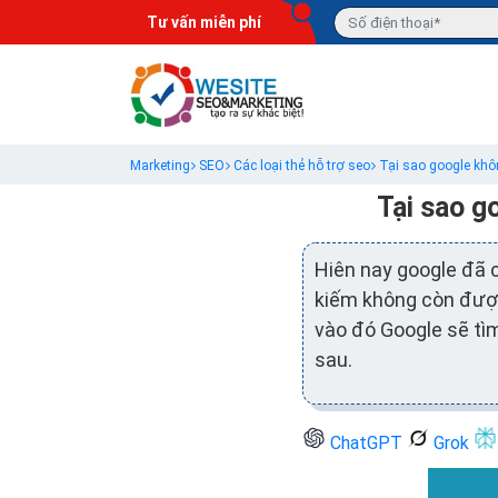
Tư vấn miễn phí
Marketing
SEO
Các loại thẻ hỗ trợ seo
Tại sao google khôn
Tại sao g
Hiên nay google đã c
kiếm không còn được 
vào đó Google sẽ tì
sau.
ChatGPT
Grok