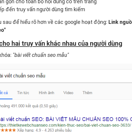
n gọn cho toàn bộ nội dung có trên trang
iếp đến truy vấn người dùng tìm kiếm
 sau để hiểu rõ hơn về các google hoạt động:
Link nguồn
eo"
 cho hai truy vấn khác nhau của người dùng
 khóa:
"bài viết chuẩn seo mẫu"