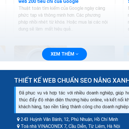
web 200 tiêu chí của Google
Thuật toán tìm kiếm của Google ngày càng
phức tạp và thông minh hơn. Các phương
pháp nhồi nhét từ khóa. Hoặc mua lại các nội
dung sẽ làm mất hiệu quả...
XEM THÊM
THIẾT KẾ WEB CHUẨN SEO NẮNG XAN
Đã phục vụ và hợp tác với nhiều doanh nghiệp, giúp h
thúc đẩy độ nhận diện thương hiệu online, và kết nối 
khách hàng, tạo nền tảng thành công cho doanh nghiệp
243 Huỳnh Văn Bánh, 12, Phú Nhuận,
Hồ Chí Minh
Cách SEO web hiệu quả phương pháp SEO
Toà nhà VINACONEX 7, Cầu Diễn, Từ Liêm,
Hà Nội