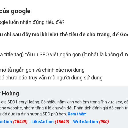
 của google
ogle luôn nhận đúng tiêu đề?
êu chí sau đây mỗi khi viết thẻ tiêu đề cho trang, để G
 title tag) tối ưu SEO viết ngắn gọn (ít nhất là không đư
mô tả ngắn gọn và chính xác nội dung
 có chứa các truy vấn mà người dùng sử dụng
y Hoàng
gia SEO Henry Hoàng. Có nhiều năm kinh nghiệm trong lĩnh vực seo, cả
ho website, nhằm tăng tỉ lệ chuyển đổi. Phân tích đánh giá độ cạnh t
từ đó đưa ra định hướng SEO phù hợp.
Xem thêm
Action
(15449)
-
LikeAction
(15649)
-
WriteAction
(900)