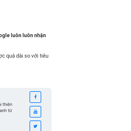
oogle luôn luôn nhận
ợc quá dài so với tiêu
i thiện
ranh từ