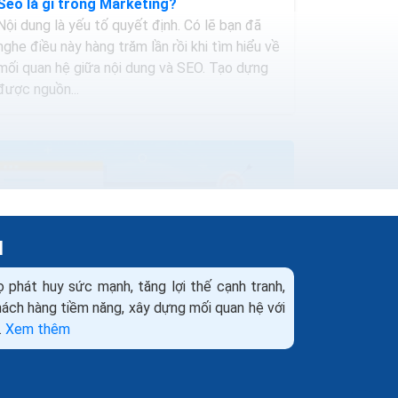
Seo là gì trong Marketing?
Nội dung là yếu tố quyết định. Có lẽ bạn đã
nghe điều này hàng trăm lần rồi khi tìm hiểu về
mối quan hệ giữa nội dung và SEO. Tạo dựng
được nguồn...
H
ọ phát huy sức mạnh, tăng lợi thế cạnh tranh,
khách hàng tiềm năng, xây dựng mối quan hệ với
.
Xem thêm
Web có nhiều trang nội dung có tốt cho