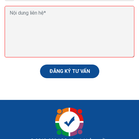
Kỹ năng viết email chuyên nghiệp với 5 cụm từ
không nên dùng
Có đôi lúc, bạn nên dừng lại suy nghĩ một chút trước khi
nhấn nút "Gửi" email cho một ai đó, đặc biệt là khi bạn
đang tức giận hoặc cảm thấy thất...
ĐĂNG KÝ TƯ VẤN