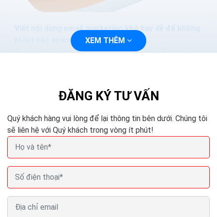
Viết nội dung email marketing khó hay dễ để không
bị liệt vào spam
XEM THÊM
Bạn vẫn thường thấy trên một website nào đó vài cái
pop-up mời chào kiểu “Hãy click vào đây để nhận được
quà đặc biệt qua email”. Khách hàng thường...
ĐĂNG KÝ TƯ VẤN
Quý khách hàng vui lòng để lại thông tin bên dưới. Chúng tôi
sẽ liên hệ với Quý khách trong vòng ít phút!