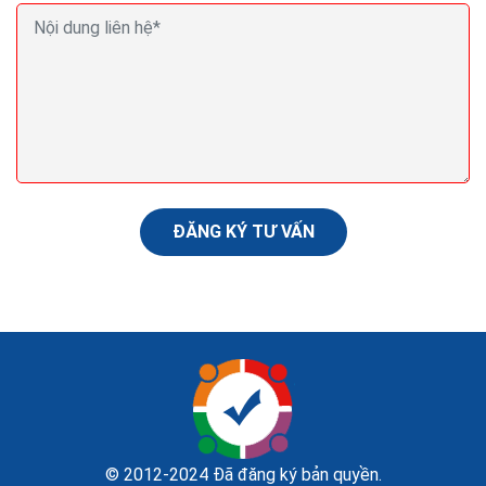
Seo (search engine optimization) là gì? Seo là gì
trong Marketing?
Nội dung là yếu tố quyết định. Có lẽ bạn đã nghe điều
này hàng trăm lần rồi khi tìm hiểu về mối quan hệ giữa
nội dung và SEO. Tạo dựng được nguồn...
ĐĂNG KÝ TƯ VẤN
© 2012-2024 Đã đăng ký bản quyền.