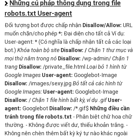
Những cú pháp thông dụng trong file
robots.txt User-agent
Đối tượng bot được chấp nhận
Disallow/Allow:
URL
muốn chặn/cho phép
*:
Đại diện cho tất cả Ví dụ:
User-agent: * (Có nghĩa là chấp nhận tất cả các loại
bot.)
Khóa toàn bộ site
Disallow: /
Chặn 1 thư mục và
mọi thứ nằm trong nó
Disallow:
/wp-admin/
Chặn
1
trang
Disallow:
/private_file.html
Loại bỏ 1 hình từ
Google Images
User-agent:
Googlebot-Image
Disallow:
/images/sexy.jpg
Bỏ tất cả các hình từ
Google Images:
User-agent:
Googlebot-Image
Disallow:
/
Chặn 1 file hình bất kỳ, ví dụ .gif
User-
agent:
Googlebot
Disallow:
/*.gif$
Những điều cần
tránh trong file robots.txt
- Phân biệt chữ hoa chữ
thường. - Không được viết dư, thiếu khoản trắng. -
Không nên chèn thêm bất kỳ ký tự nào khác ngoài