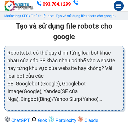
093.784.1299
Marketing
SEO
Thủ thuật seo
Tạo và sử dụng file robots cho google
Tạo và sử dụng file robots cho
google
Robots.txt có thể quy định từng loại bot khác
nhau của các SE khác nhau có thể vào website
hay từng khu vực của website hay không? Vài
loại bot của các
SE: Googlebot (Google), Googlebot-
Image(Google), Yandex(SE của
Nga), Bingbot(Bing)/Yahoo Slurp(Yahoo)…
ChatGPT
Grok
Perplexity
Claude