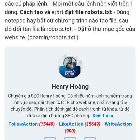
các cú pháp lệnh. - Mỗi một câu lệnh nên viết trên 1
dòng.
Cách tạo và vị trí đặt
file robots.txt
- Dùng
notepad hay bất cứ chương trình nào tạo file, sau
đó đổi tên file là robots.txt. - Đặt ở thư mục gốc của
website. (doamin/robots.txt )
Henry Hoàng
Chuyên gia SEO Henry Hoàng. Có nhiều năm kinh nghiệm trong
lĩnh vực seo, cải thiện % CTR cho website, nhằm tăng tỉ lệ
chuyển đổi. Phân tích đánh giá độ cạnh tranh từ khóa, từ đó
đưa ra định hướng SEO phù hợp.
Xem thêm
FollowAction
(15449)
-
LikeAction
(15649)
-
WriteAction
(900)