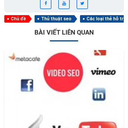
Chủ đề
Thủ thuật seo
Các loại thẻ hỗ trợ
BÀI VIẾT LIÊN QUAN