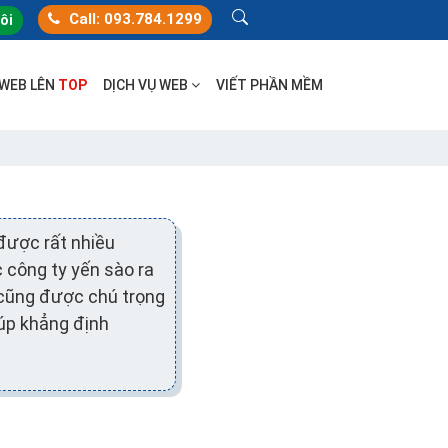
Call: 093.784.1299
tôi
 WEB LÊN
TOP
DỊCH VỤ WEB
VIẾT PHẦN MỀM
được rất nhiều
 công ty yến sào ra
 cũng được chú trọng
iúp khẳng định