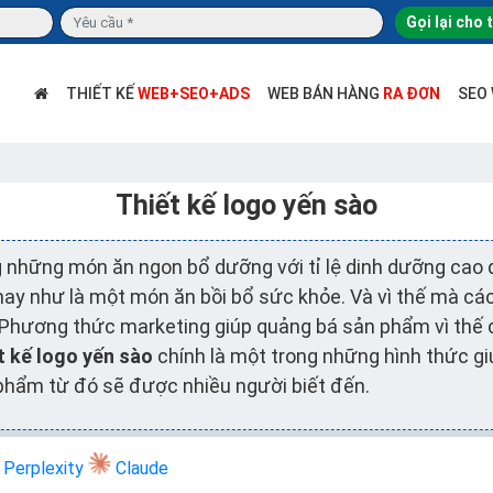
Gọi lại cho 
THIẾT KẾ
WEB+SEO+ADS
WEB BÁN HÀNG
RA ĐƠN
SEO
Thiết kế logo yến sào
g những món ăn ngon bổ dưỡng với tỉ lệ dinh dưỡng cao 
ay như là một món ăn bồi bổ sức khỏe. Và vì thế mà các
 Phương thức marketing giúp quảng bá sản phẩm vì thế
t kế logo yến sào
chính là một trong những hình thức g
phẩm từ đó sẽ được nhiều người biết đến.
Perplexity
Claude