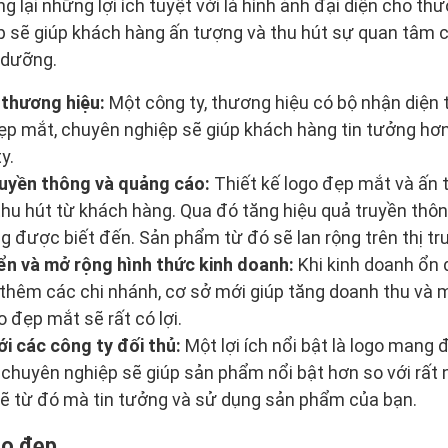
 lại những lợi ích tuyệt vời là hình ảnh đại diện cho t
p sẽ giúp khách hàng ấn tượng và thu hút sự quan tâm 
 dưỡng.
 thương hiệu:
Một công ty, thương hiệu có bộ nhận diện 
 đẹp mắt, chuyên nghiệp sẽ giúp khách hàng tin tưởng hơ
y.
ruyền thông và quảng cáo:
Thiết kế logo đẹp mắt và ấn
hu hút từ khách hàng. Qua đó tăng hiệu quả truyền thô
g được biết đến. Sản phẩm từ đó sẽ lan rộng trên thị tr
ển và mở rộng hình thức kinh doanh:
Khi kinh doanh ổn 
thêm các chi nhánh, cơ sở mới giúp tăng doanh thu và
o đẹp mắt sẽ rất có lợi.
ới các công ty đối thủ:
Một lợi ích nổi bật là logo mang 
 chuyên nghiệp sẽ giúp sản phẩm nổi bật hơn so với rất
sẽ từ đó mà tin tưởng và sử dụng sản phẩm của bạn.
ào đẹp