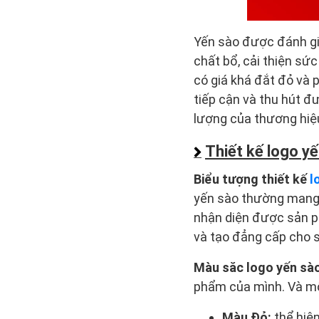
Yến sào được đánh gi
chất bổ, cải thiện sư
có giá khá đắt đỏ va
tiếp cận và thu hút đư
lượng của thương hiệ
Thiết kế logo y
Biểu tượng thiết kế
l
yến sào thường mang 
nhận diện được sản ph
và tạo đẳng cấp cho s
Màu săc logo yến sà
phẩm của mình. Và mộ
Màu Đỏ:
thể hiệ