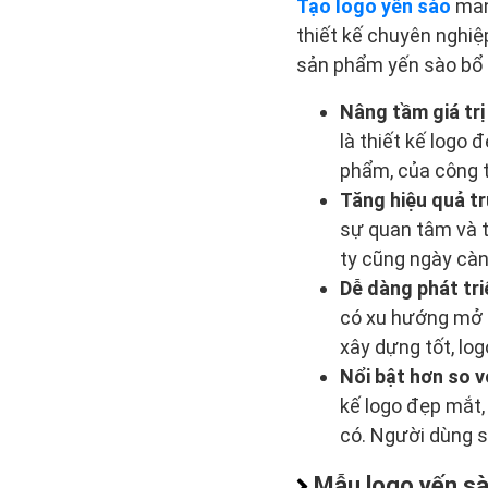
Tạo logo yến sào
mang
thiết kế chuyên nghiệ
sản phẩm yến sào bổ
Nâng tầm giá trị
là thiết kế logo
phẩm, của công t
Tăng hiệu quả t
sự quan tâm và t
ty cũng ngày càn
Dễ dàng phát tri
có xu hướng mở 
xây dựng tốt, log
Nổi bật hơn so v
kế logo đẹp mắt,
có. Người dùng 
Mẫu logo yến s