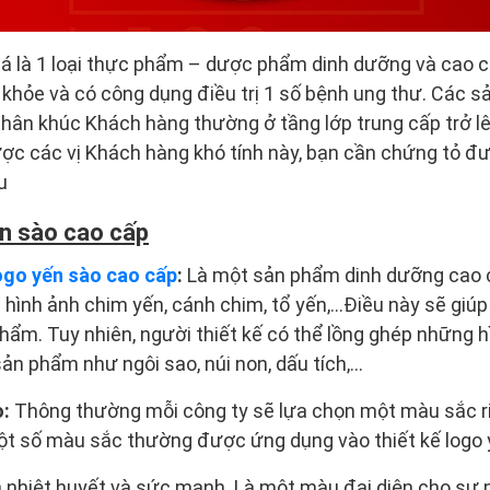
á là 1 loại thực phẩm – dược phẩm dinh dưỡng và cao c
́c khỏe và có công dụng điều trị 1 số bệnh ung thư. Các 
̀ phân khúc Khách hàng thường ở tầng lớp trung cấp trở lê
ợc các vị Khách hàng khó tính này, bạn cần chứng tỏ đươ
u
ến sào cao cấp
ogo yến sào cao cấp
:
Là một sản phẩm dinh dưỡng cao 
hình ảnh chim yến, cánh chim, tổ yến,…Điều này sẽ giú
ẩm. Tuy nhiên, người thiết kế có thể lồng ghép những 
ản phẩm như ngôi sao, núi non, dấu tích,…
o:
Thông thường mỗi công ty sẽ lựa chọn một màu sắc ri
t số màu sắc thường được ứng dụng vào thiết kế logo 
n nhiệt huyết và sức mạnh. Là một màu đại diện cho sự