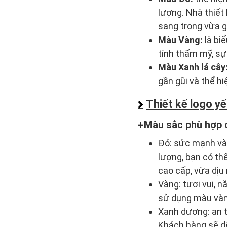
lượng. Nhà thiết
sang trọng vừa 
Màu Vàng:
là bi
tính thẩm mỹ, sự
Màu Xanh lá cây
gần gũi và thể h
Thiết kế logo y
Màu sắc phù hợp
Đỏ: sức mạnh va
lượng, bạn có th
cao cấp, vừa dịu
Vàng: tươi vui, n
sử dụng màu vàn
Xanh dương: an toa
Khách hàng sẽ dê