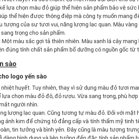
 kế lựa chọn màu đỏ giúp thể hiện sản phẩm bảo vệ sức 
giúp thể hiện được thông điệp mà công ty muốn mang đ
ểu tượng của sự tươi vui, năng lượng lạc quan. Màu vàng
 sang trọng cho sản phẩm.
:
Một màu sắc gợi tả thiên nhiên. Màu xanh lá cây mang l
iện đúng tính chất sản phẩm bổ dưỡng có nguồn gốc từ t
ến sào
 cho logo yến sào
̀ nhiệt huyết. Tuy nhiên, thay vì sử dụng màu đỏ tươi m
ể lựa chọn màu đỏ đô, đỏ rượu. Vừa sang trọng, phù hơ
 mắt người nhìn.
ăng lượng lạc quan. Cũng tương tự màu đỏ. Đối với mặt 
g ánh kim để chứng tỏ đẳng cấp và tính thẩm mỹ tinh 
̀n, tin tưởng và bình yên. Đây cũng là màu tượng trưng c
̃ dàng hình dung và liên tưởng đến đặc tính sản phẩm 