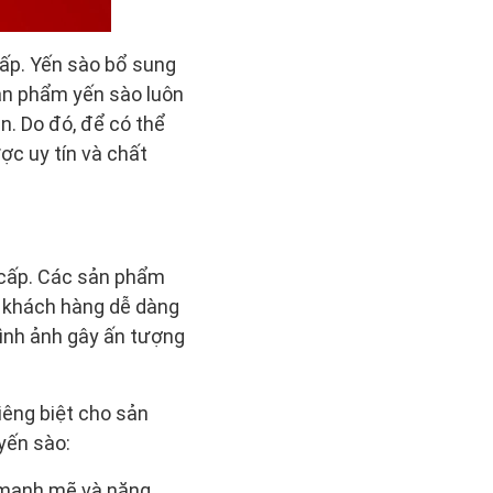
ấp. Yến sào bổ sung
sản phẩm yến sào luôn
n. Do đó, để có thể
̣c uy tín và chất
cấp. Các sản phẩm
p khách hàng dễ dàng
hình ảnh gây ấn tượng
êng biệt cho sản
yến sào:
 mạnh mẽ và năng