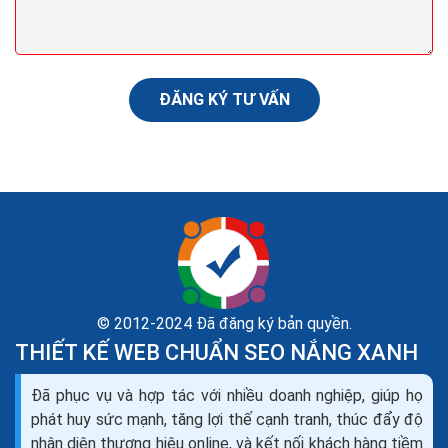
nước ngoài không còn quá xa lạ tại Việt Nam như trước.
Tuy nhiên, các định hướng sau khi du học hay...
ĐĂNG KÝ TƯ VẤN
© 2012-2024 Đã đăng ký bản quyền.
THIẾT KẾ WEB CHUẨN SEO NẮNG XANH
Hướng dẫn đặt tên công ty tư vấn du học hay hợp
Đã phục vụ và hợp tác với nhiều doanh nghiệp, giúp họ
phong thủy
phát huy sức mạnh, tăng lợi thế cạnh tranh, thúc đẩy độ
Đối với công ty tư vấn du học, tên của công ty đồng
nhận diện thương hiệu online, và kết nối khách hàng tiềm