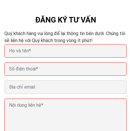
hợp pháp và có đủ điều kiện, đã được cấp phép tư vấn
du học. Theo đó các công ty này được...
ĐĂNG KÝ TƯ VẤN
Quý khách hàng vui lòng để lại thông tin bên dưới. Chúng tôi
sẽ liên hệ với Quý khách trong vòng ít phút!
Top 10 công ty tư vấn du học uy tín tại TPHCM Hà
Nội (Việt Nam)
Nhu cầu du học để trải nghiệm cũng như học tập tại