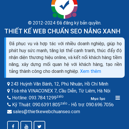
© 2012-2024 Đã đăng ký bản quyền.
THIẾT KẾ WEB CHUẨN SEO NẮNG XANH
Thiết kế web công ty tư vấn du học
Đã phục vụ và hợp tác với nhiều doanh nghiệp, giúp họ
Ad+Seo+Marketing trọn gói
phát huy sức mạnh, tăng lợi thế cạnh tranh, thúc đẩy độ
Việc phát triển thương hiệu cũng sẽ tạo thuận lợi khi
nhận diện thương hiệu online, và kết nối khách hàng tiềm
công ty tư vấn du học muốn mở rộng thị trường, khách
năng, xây dựng mối quan hệ với khách hàng, tạo nền
hàng sẽ dễ dàng đón nhận sản phẩm, dịch...
tảng thành công cho doanh nghiệp.
Xem thêm
243 Huỳnh Văn Bánh, 12, Phú Nhuận,
Hồ Chí Minh
Toà nhà VINACONEX 7, Cầu Diễn, Từ Liêm,
Hà Nội
zalo
Hotline:
093.784.1299
Mục lục
zalo
zalo
Kỹ Thuật:
090.6391.805
- Hỗ trợ:
090.696.7056
sales@thietkewebchuanseo.com