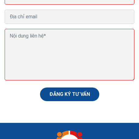
Top 10 công ty tư vấn du học uy tín tại TPHCM Hà
Nội (Việt Nam)
Nhu cầu du học để trải nghiệm cũng như học tập tại
nước ngoài không còn quá xa lạ tại Việt Nam như trước.
Tuy nhiên, các định hướng sau khi du học hay...
ĐĂNG KÝ TƯ VẤN