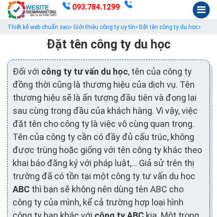
093.784.1299
Thiết kế web chuẩn seo
Giới thiệu công ty uy tín
Đặt tên công ty du học
Đặt tên công ty du học
Đối với
công ty tư vấn du học
, tên của công ty
đồng thời cũng là thương hiệu của dịch vụ. Tên
thương hiệu sẽ là ấn tượng đầu tiên và đọng lại
sau cùng trong đầu của khách hàng. Vì vậy, việc
đặt tên cho công ty là việc vô cùng quan trọng.
Tên của công ty cần có đầy đủ cấu trúc, không
được trùng hoặc giống với tên công ty khác theo
khai báo đăng ký với pháp luật,... Giả sử trên thị
trường đã có tồn tại một công ty tư vấn du học
ABC
thì bạn sẽ không nên dùng tên ABC cho
công ty của mình, kể cả trường hợp loại hình
công ty bạn khác với
công ty ABC
kia. Một trong