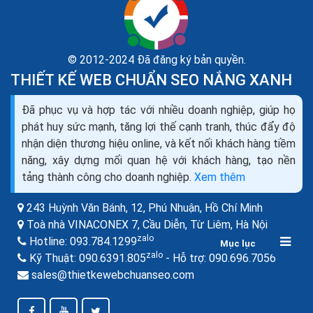
© 2012-2024 Đã đăng ký bản quyền.
THIẾT KẾ WEB CHUẨN SEO NẮNG XANH
Thuật toán Google và các lần cập nhật P1
Đã phục vụ và hợp tác với nhiều doanh nghiệp, giúp họ
Trải qua hơn 10 năm hoạt động,Google với biết bao
phát huy sức mạnh, tăng lợi thế cạnh tranh, thúc đẩy độ
nhiêu lần update để cải thiện bộ máy tìm kiếm được
nhận diện thương hiệu online, và kết nối khách hàng tiềm
tốt hơn. Hôm nay tôi sẽ thống kê lại các lần thay đổi
năng, xây dựng mối quan hệ với khách hàng, tạo nền
thuật toán chính của Google.
tảng thành công cho doanh nghiệp.
Xem thêm
243 Huỳnh Văn Bánh, 12, Phú Nhuận,
Hồ Chí Minh
Toà nhà VINACONEX 7, Cầu Diễn, Từ Liêm,
Hà Nội
zalo
Hotline:
093.784.1299
Mục lục
zalo
zalo
Kỹ Thuật:
090.6391.805
- Hỗ trợ:
090.696.7056
sales@thietkewebchuanseo.com