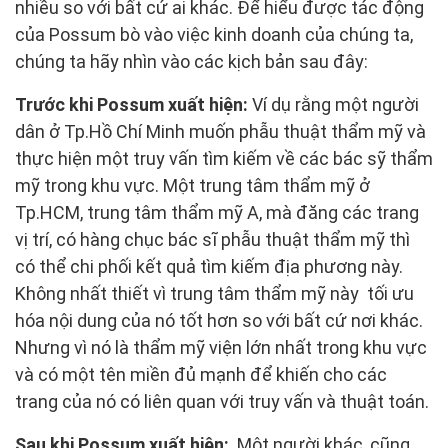
nhiều so với bất cứ ai khác. Để hiểu được tác động
của Possum bò vào việc kinh doanh của chúng ta,
chúng ta hãy nhìn vào các kịch bản sau đây:
Trước khi Possum xuất hiện:
Ví dụ rằng một người
dân ở Tp.Hồ Chí Minh muốn phẫu thuật thẩm mỹ và
thực hiện một truy vấn tìm kiếm về các bác sỹ thẩm
mỹ trong khu vực. Một trung tâm thẩm mỹ ở
Tp.HCM, trung tâm thẩm mỹ A, mà đăng các trang
vị trí, có hàng chục bác sĩ phẫu thuật thẩm mỹ thì
có thể chi phối kết quả tìm kiếm địa phương này.
Không nhất thiết vì trung tâm thẩm mỹ này tối ưu
hóa nội dung của nó tốt hơn so với bất cứ nơi khác.
Nhưng vì nó là thẩm mỹ viện lớn nhất trong khu vực
và có một tên miền đủ mạnh để khiến cho các
trang của nó có liên quan với truy vấn và thuật toán.
Sau khi Possum xuất hiện:
Một người khác, cũng