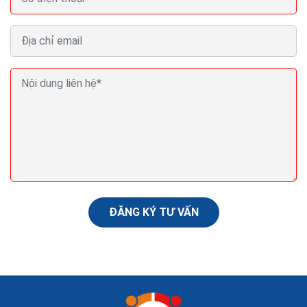
Google áp dụng thuật toán ưu tiên các kết quả mới
nhất?
Kết quả cho các sự kiện diễn ra thường xuyên cũng sẽ
được thay đổi. Google sẽ cung cấp cho người dùng
những thông tin cập nhật mới nhất. Đây là một...
ĐĂNG KÝ TƯ VẤN