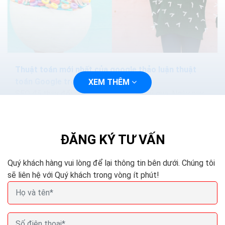
Thuật toán mới nhất của google thảo luận thuật
toán Google trong seo
XEM THÊM
SEO đã thay đổi rất nhiều trong thập kỷ qua. Ngày nay,
nếu bạn muốn đứng vị trí đầu của công cụ tìm kiếm và
tăng khả năng hiển thị thương hiệu của...
ĐĂNG KÝ TƯ VẤN
Quý khách hàng vui lòng để lại thông tin bên dưới. Chúng tôi
sẽ liên hệ với Quý khách trong vòng ít phút!