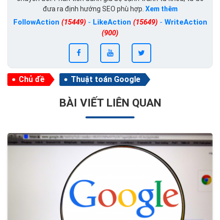
đưa ra định hướng SEO phù hợp.
Xem thêm
FollowAction
(15449)
-
LikeAction
(15649)
-
WriteAction
(900)
Chủ đề
Thuật toán Google
BÀI VIẾT LIÊN QUAN