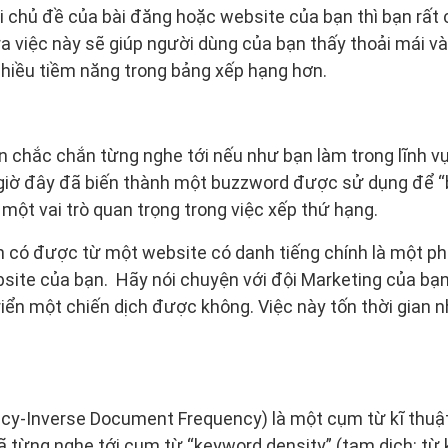
i chủ đề của bài đăng hoặc website của bạn thì bạn rất c
 việc này sẽ giúp người dùng của bạn thấy thoải mái v
 nhiều tiềm năng trong bảng xếp hạng hơn.
 chắc chắn từng nghe tới nếu như bạn làm trong lĩnh v
giờ đây đã biến thành một buzzword được sử dụng để “
 một vai trò quan trọng trong việc xếp thứ hạng.
ạn có được từ một website có danh tiếng chính là một ph
bsite của bạn. Hãy nói chuyện với đội Marketing của b
riển một chiến dịch được không. Việc này tốn thời gian n
y-Inverse Document Frequency) là một cụm từ kĩ thuật
ã từng nghe tới cụm từ “keyword density” (tạm dịch: t