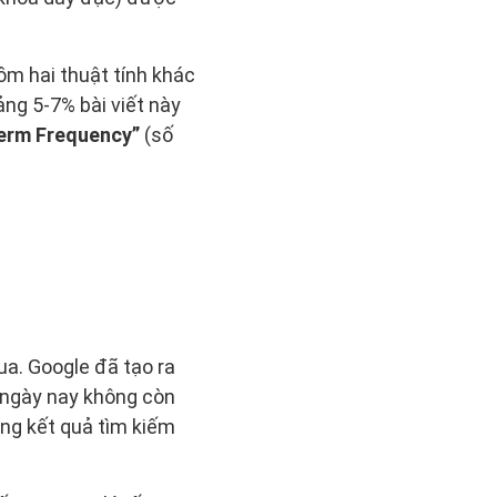
ồm hai thuật tính khác
ảng 5-7% bài viết này
erm Frequency”
(số
ua. Google đã tạo ra
 ngày nay không còn
ng kết quả tìm kiếm