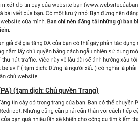
em xét độ tin cậy của website bạn (www.websitecủabạn
à bài viết của bạn. Có một lưu ý nhỏ: Bạn đừng nên đăng t
n website của mình.
Bạn chỉ nên đăng tải những gì bạn bi
kiếm.
án giả để gia tăng DA của bạn có thể gây phản tác dụng
g nắm lấy chủ quyền bằng cách ngẫu nhiên sử dụng mộ
thu hút traffic. Việc này về lâu dài sẽ ảnh hưởng xấu tớ
 be evil” ( tạm dịch: Đừng là người xấu ) có nghĩa là phải
hân chủ website.
(PA) (tạm dịch: Chủ quyền Trang)
đáng tin cậy có trong trang của bạn. Bạn có thể chuyền
Redirect. Nhưng cũng cần phải cẩn thận với cách tiếp 
 của bạn quá nhiều lần sẽ khiến cho công cụ tìm kiếm th