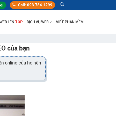
Call: 093.784.1299
tôi
 WEB LÊN
TOP
DỊCH VỤ WEB
VIẾT PHẦN MỀM
EO của bạn
ện online của họ nên