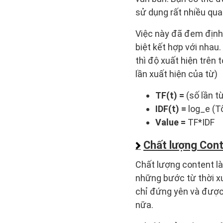
sử dụng rất nhiều qua
Việc này đã đem định 
biệt kết hợp với nhau.
thì độ xuất hiện trên 
lần xuất hiện của từ)
TF(t) =
(số lần t
IDF(t) =
log_e (Tổ
Value =
TF*IDF
Chất lượng Con
Chất lượng content là
những bước từ thời xư
chỉ đứng yên và được
nữa.