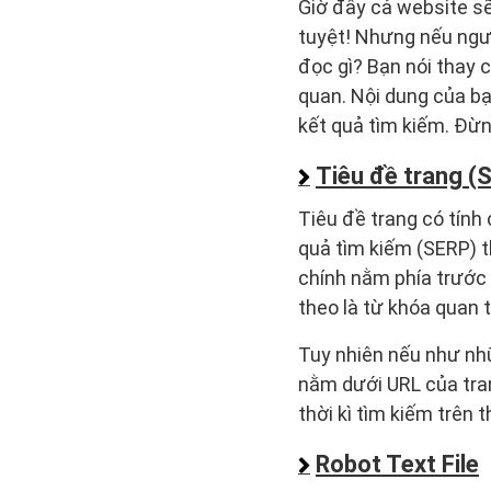
Giờ đây cả website sẽ
tuyệt! Nhưng nếu ngượ
đọc gì? Bạn nói thay 
quan. Nội dung của bạ
kết quả tìm kiếm. Đừn
Tiêu đề trang (S
Tiêu đề trang có tính 
quả tìm kiếm (SERP) t
chính nằm phía trước v
theo là từ khóa quan t
Tuy nhiên nếu như nhữ
nằm dưới URL của tra
thời kì tìm kiếm trên 
Robot Text File