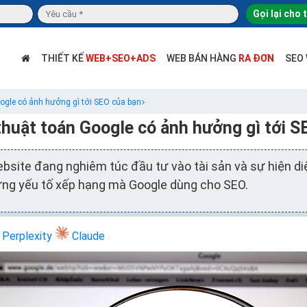
Gọi lại cho 
THIẾT KẾ
WEB+SEO+ADS
WEB BÁN HÀNG
RA ĐƠN
SEO
ogle có ảnh hưởng gì tới SEO của bạn
thuật toán Google có ảnh hưởng gì tới S
bsite đang nghiêm túc đầu tư vào tài sản và sự hiện di
ng yếu tố xếp hạng mà Google dùng cho SEO.
Perplexity
Claude