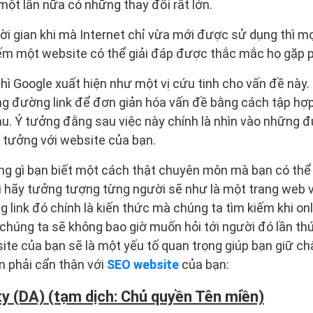
 một lần nữa có những thay đổi rất lớn.
ời gian khi mà Internet chỉ vừa mới được sử dụng thì m
iếm một website có thể giải đáp được thắc mắc họ gặp p
hì Google xuất hiện như một vị cứu tinh cho vấn đề này.
ững đường link để đơn giản hóa vấn đề bằng cách tập hợ
u. Ý tưởng đằng sau việc này chính là nhìn vào những đ
n tưởng với website của bạn.
ững gì bạn biết một cách thật chuyên môn mà bạn có thể g
ì hãy tưởng tượng từng người sẽ như là một trang web v
 link đó chính là kiến thức mà chúng ta tìm kiếm khi on
chúng ta sẽ không bao giờ muốn hỏi tới người đó lần thứ 
ite của bạn sẽ là một yếu tố quan trọng giúp bạn giữ c
ần phải cẩn thận với
SEO website
của bạn:
y (DA) (tạm dịch: Chủ quyền Tên miền)