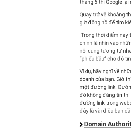
tháng 6 thì Google lại
Quay trở về khoảng th
giờ đồng hồ để tìm k
Trong thời điểm này t
chính là nhìn vào nh
nội dung tương tự nha
“phiếu bầu” cho độ ti
Ví dụ, hãy nghĩ về nh
doanh của bạn. Giờ th
một đường link. Đường
đó không đáng tin thì 
đường link trong webs
đây là vài điều bạn c
Domain Authorit