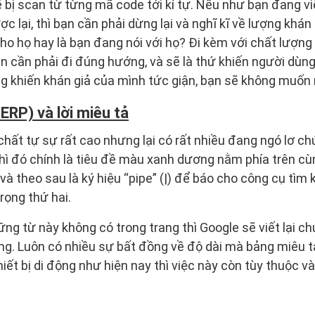
 bị scan từ từng mã code tới kí tự. Nếu như bạn đang viế
c lại, thì bạn cần phải dừng lại và nghĩ kĩ về lượng khá
cho họ hay là bạn đang nói với họ? Đi kèm với chất lượng
n cần phải đi đúng hướng, và sẽ là thứ khiến người dùn
g khiến khán giả của mình tức giận, bạn sẽ không muốn
ERP) và lời miêu tả
chất tự sự rất cao nhưng lại có rất nhiều đang ngó lơ ch
hì đó chính là tiêu đề màu xanh dương nằm phía trên cù
à theo sau là ký hiệu “pipe” (|) để báo cho công cụ tìm 
rọng thứ hai.
ng từ này không có trong trang thì Google sẽ viết lại c
ng. Luôn có nhiều sự bất đồng về độ dài mà bảng miêu t
thiết bị di động như hiện nay thì việc này còn tùy thuộc v