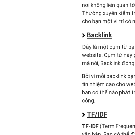
nơi không liên quan tớ
Thường xuyên kiểm tra
cho bạn một vị trí có
Backlink
Đây là một cụm từ bạn
website. Cụm từ này 
mà nói, Backlink đóng
Bởi vì mỗi backlink b
tín nhiệm cao cho we
bạn có thể nào phát t
công.
TF/IDF
TF-IDF
(Term Frequenc
văn bản. Bạn có thể đ