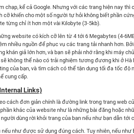
m chạp, kể cả Google. Nhưng với các trang hiện nay thì 
ch cỡ khiến cho một số người tự hỏi không biết phần cứn
e từng chỉ ít hơn một vài Kilobyte (3-5kb).
ững website có kích cỡ lên từ 4 tới 6 Megabytes (4-6M
êm nhiều nguồn để phục vụ các trang tải nhanh hơn. Bởi 
g khán giả lớn hơn, và bạn sẽ phải nhớ rằng khi máy chủ
ẽ không thể nào có trải nghiệm tương đương khi ở Hà N
ting của bạn, và tìm cách có thể tận dụng tối đa tốc độ 
hể cung cấp.
Internal Links)
theo cách đơn giản chính là đường link trong trang web 
 phần khác của website như là những bài đăng hoặc nhữn
người dùng rời khỏi trang của bạn nếu như bạn dẫn tới 
u nếu như được sử dụng đúng cách. Tuy nhiên, nếu như b