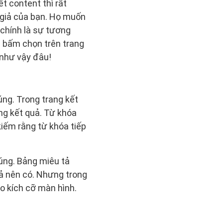
t content thì rất
n giả của bạn. Họ muốn
 chính là sự tương
g bấm chọn trên trang
 như vậy đâu!
úng. Trong trang kết
ng kết quả. Từ khóa
kiếm rằng từ khóa tiếp
húng. Bảng miêu tả
ả nên có. Nhưng trong
ào kích cỡ màn hình.