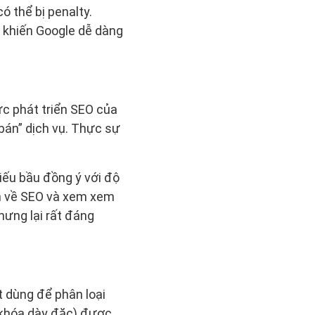
ó thể bị penalty.
à khiến Google dễ dàng
ực phát triển SEO của
bán” dịch vụ. Thực sự
iếu bầu đồng ý với độ
ạn về SEO và xem xem
hưng lại rất đáng
 dùng để phân loại
ừ khóa dày đặc) được