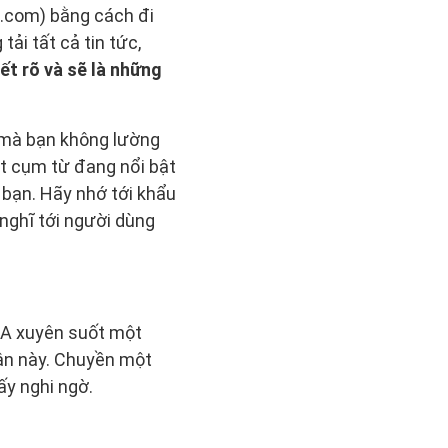
.com) bằng cách đi
ải tất cả tin tức,
ết rõ và sẽ là những
 mà bạn không lường
t cụm từ đang nổi bật
i bạn. Hãy nhớ tới khẩu
 nghĩ tới người dùng
 PA xuyên suốt một
cận này. Chuyền một
ấy nghi ngờ.