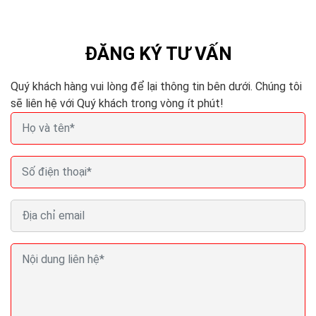
nếu bạn muốn đứng vị trí đầu của công cụ tìm kiếm và
tăng khả năng hiển thị thương hiệu của...
ĐĂNG KÝ TƯ VẤN
Quý khách hàng vui lòng để lại thông tin bên dưới. Chúng tôi
sẽ liên hệ với Quý khách trong vòng ít phút!
Google áp dụng thuật toán ưu tiên các kết quả mới
nhất?
Kết quả cho các sự kiện diễn ra thường xuyên cũng sẽ