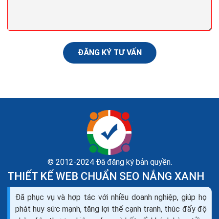
được thay đổi. Google sẽ cung cấp cho người dùng
những thông tin cập nhật mới nhất. Đây là một...
ĐĂNG KÝ TƯ VẤN
© 2012-2024 Đã đăng ký bản quyền.
THIẾT KẾ WEB CHUẨN SEO NẮNG XANH
Thuật toán Google và các lần cập nhật P1
Đã phục vụ và hợp tác với nhiều doanh nghiệp, giúp họ
Trải qua hơn 10 năm hoạt động,Google với biết bao
phát huy sức mạnh, tăng lợi thế cạnh tranh, thúc đẩy độ
nhiêu lần update để cải thiện bộ máy tìm kiếm được