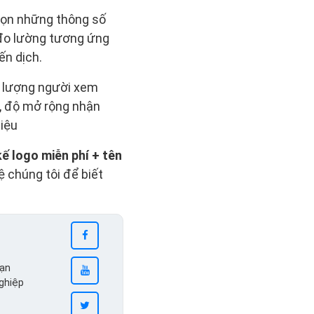
chọn những thông số
 đo lường tương ứng
ến dịch.
số lượng người xem
g, độ mở rộng nhận
hiệu
kế logo miễn phí + tên
hệ chúng tôi để biết
bạn
nghiệp