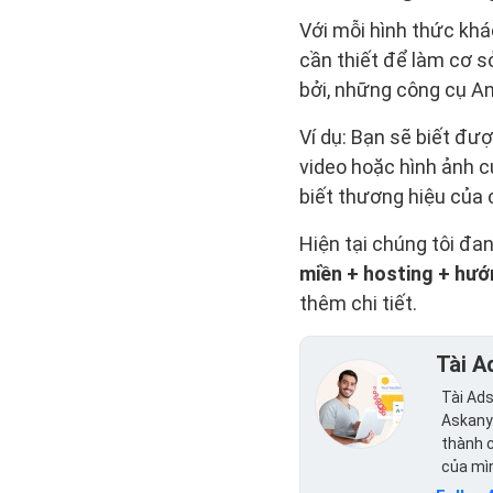
Với mỗi hình thức khá
cần thiết để làm cơ 
bởi, những công cụ Ana
Ví dụ: Bạn sẽ biết đư
video hoặc hình ảnh c
biết thương hiệu của 
Hiện tại chúng tôi đa
miền + hosting + hướ
thêm chi tiết.
Tài A
Tài Ads
Askany.
thành c
của mì