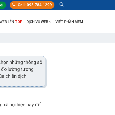
Call: 093.784.1299
tôi
 WEB LÊN
TOP
DỊCH VỤ WEB
VIẾT PHẦN MỀM
a chọn những thông số
c đo lường tương
ủa chiến dịch.
 xã hội hiện nay để