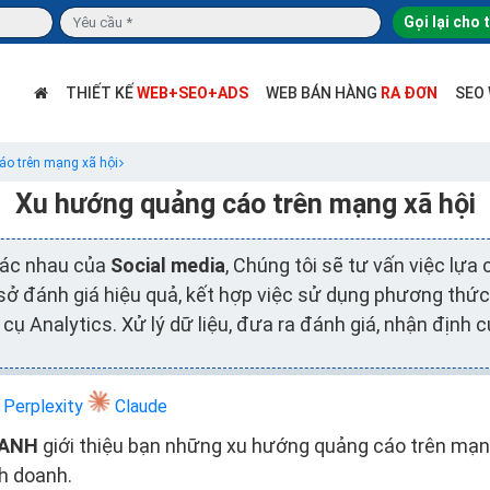
Gọi lại cho 
THIẾT KẾ
WEB+SEO+ADS
WEB BÁN HÀNG
RA ĐƠN
SEO
o trên mạng xã hội
Xu hướng quảng cáo trên mạng xã hội
hác nhau của
Social media
, Chúng tôi sẽ tư vấn việc lự
 sở đánh giá hiệu quả, kết hợp việc sử dụng phương thứ
cụ Analytics. Xử lý dữ liệu, đưa ra đánh giá, nhận định c
Perplexity
Claude
XANH
giới thiệu bạn những xu hướng quảng cáo trên mạng
h doanh.