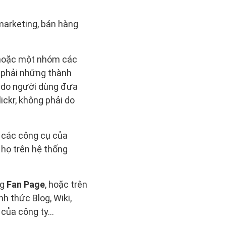
arketing, bán hàng
g hoặc một nhóm các
g phải những thành
là do người dùng đưa
ickr, không phải do
 các công cụ của
 họ trên hệ thống
ng
Fan Page
, hoặc trên
h thức Blog, Wiki,
ụ của công ty…