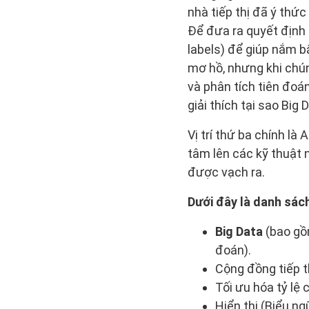
nhà tiếp thị đã ý thứ
Để đưa ra quyết định 
labels) để giúp nắm b
mơ hồ, nhưng khi chú
và phân tích tiên đoán
giải thích tại sao Big D
Vị trí thứ ba chính là
tâm lên các kỹ thuật 
được vạch ra.
Dưới đây là danh sác
Big Data
(bao gồm
đoán).
Cộng đồng tiếp th
Tối ưu hóa tỷ lệ 
Hiển thị (Biểu ng