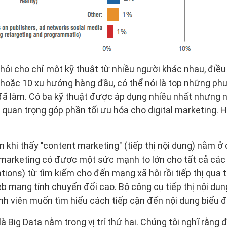
hỏi cho chỉ một kỹ thuật từ nhiều người khác nhau, điều 
 hoặc 10 xu hướng hàng đầu, có thể nói là top những ph
đã làm. Có ba kỹ thuật được áp dụng nhiều nhất nhưng 
uan trọng góp phần tối ưu hóa cho digital marketing. H
n khi thấy "content marketing" (tiếp thị nội dung) nằm 
 marketing có được một sức mạnh to lớn cho tất cả các 
ions) từ tìm kiếm cho đến mạng xã hội rồi tiếp thị qua t
b mang tính chuyển đổi cao. Bộ công cụ tiếp thị nội dun
nh viên muốn tìm hiểu cách tiếp cận đến nội dung biểu 
 Big Data nằm trong vị trí thứ hai. Chúng tôi nghĩ rằng 