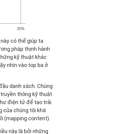
này có thể giúp ta
ương pháp thịnh hành
những kỹ thuật khác
ãy nhìn vào top ba ở
ở đầu danh sách. Chúng
truyền thông kỹ thuật
hư điện tử để tạo trải
g của chúng tôi khá
đồ (mapping content).
điều này là bởi những