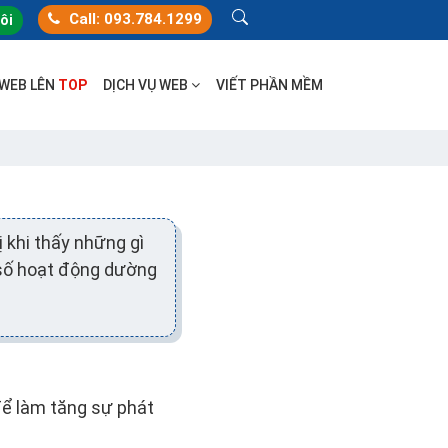
Call: 093.784.1299
tôi
 WEB LÊN
TOP
DỊCH VỤ WEB
VIẾT PHẦN MỀM
 khi thấy những gì
 số hoạt động dường
để làm tăng sự phát