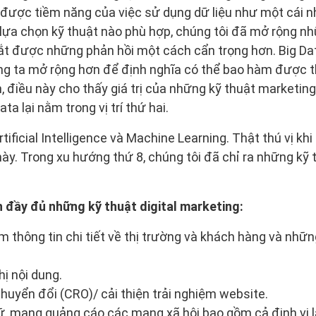
c được tiềm năng của việc sử dụng dữ liệu như một cái nh
lựa chọn kỹ thuật nào phù hợp, chúng tôi đã mở rộng n
ắt được những phản hồi một cách cẩn trọng hơn. Big Da
ng ta mở rộng hơn để định nghĩa có thể bao hàm được t
, điều này cho thấy giá trị của những kỹ thuật marketing
ata lại nằm trong vị trí thứ hai.
 Artificial Intelligence và Machine Learning. Thật thú vị k
này. Trong xu hướng thứ 8, chúng tôi đã chỉ ra những kỹ
h đầy đủ những kỹ thuật digital marketing:
 thông tin chi tiết về thị trường và khách hàng và nhữn
ị nội dung.
chuyển đổi (CRO)/ cải thiện trải nghiệm website.
ữ, mạng quảng cáo các mạng xã hội bao gồm cả định vị lại