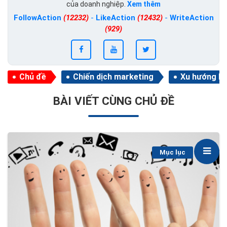
của doanh nghiệp.
Xem thêm
FollowAction
(12232)
-
LikeAction
(12432)
-
WriteAction
(929)
Chủ đề
Chiến dịch marketing
Xu hướng M
BÀI VIẾT CÙNG CHỦ ĐỀ
Mục lục