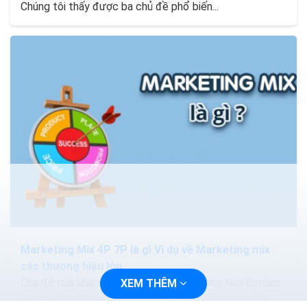
Chúng tôi thấy được ba chủ đề phổ biến...
Marketing Mix 4P 7P là gì Ví dụ về Marketing mix
các thương hiệu lớn
Cha đẻ của khái niệm marketing mix là ông Neil Borden
XEM THÊM
– một chuyên gia trong lĩnh vực quảng bá sản phẩm