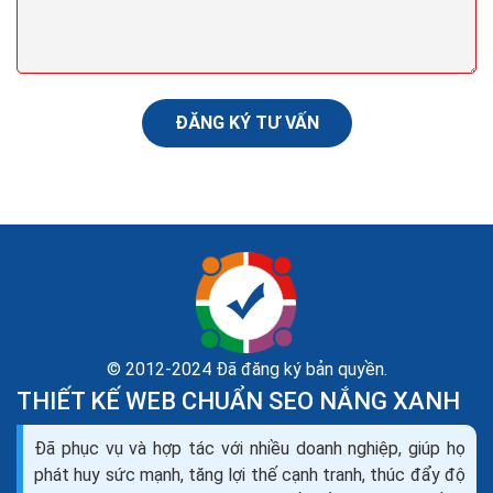
Nếu như ngày trước WOM bị giới hạn...
ĐĂNG KÝ TƯ VẤN
© 2012-2024 Đã đăng ký bản quyền.
THIẾT KẾ WEB CHUẨN SEO NẮNG XANH
Hướng dẫn marketing tìm kiếm khách hàng cho
dịch vụ kế toán online
Đã phục vụ và hợp tác với nhiều doanh nghiệp, giúp họ
Cho đến thời gian gần đây, các công ty dịch vụ vẫn tụt
phát huy sức mạnh, tăng lợi thế cạnh tranh, thúc đẩy độ
hậu so trong việc sử dụng marketing. Nhiều Công ty