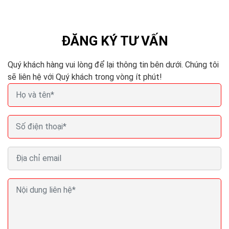
của đại học Harvard. Ông từng đưa khái niệm này qua...
ĐĂNG KÝ TƯ VẤN
Quý khách hàng vui lòng để lại thông tin bên dưới. Chúng tôi
sẽ liên hệ với Quý khách trong vòng ít phút!
Marketing tiếp thị quảng cáo truyền miệng hình
thức bán hàng hiệu quả
Tiếp thị truyền miệng không chỉ hiệu quả về chi phí mà
có khả năng lan rộng “một đồn mười mười đồn 100”.