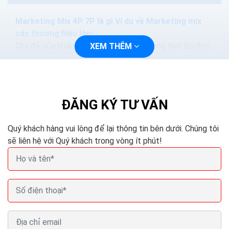
Marketing Mix 4P 7P là gì Ví dụ về Marketing mix
các thương hiệu lớn
Cha đẻ của khái niệm marketing mix là ông Neil Borden
XEM THÊM
– một chuyên gia trong lĩnh vực quảng bá sản phẩm
của đại học Harvard. Ông từng đưa khái niệm này qua...
ĐĂNG KÝ TƯ VẤN
Quý khách hàng vui lòng để lại thông tin bên dưới. Chúng tôi
sẽ liên hệ với Quý khách trong vòng ít phút!