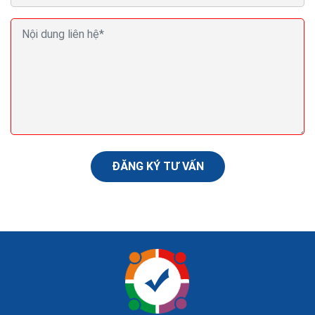
Marketing tiếp thị quảng cáo truyền miệng hình
thức bán hàng hiệu quả
Tiếp thị truyền miệng không chỉ hiệu quả về chi phí mà
có khả năng lan rộng “một đồn mười mười đồn 100”.
Nếu như ngày trước WOM bị giới hạn...
ĐĂNG KÝ TƯ VẤN