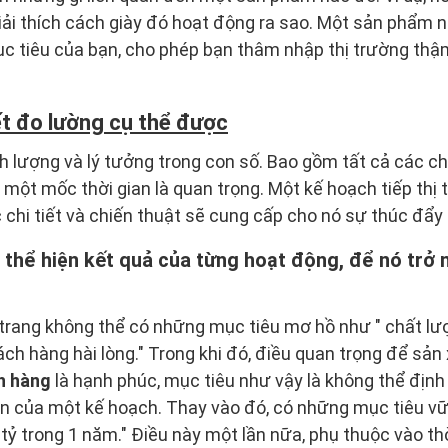
giải thích cách giày đó hoạt động ra sao. Một sản phẩm 
c tiêu của bạn, cho phép bạn thâm nhập thị trường thậm
iết đo lường cụ thể được
 lượng và lý tưởng trong con số. Bao gồm tất cả các chi 
 một mốc thời gian là quan trọng. Một kế hoạch tiếp thị 
 chi tiết và chiến thuật sẽ cung cấp cho nó sự thúc đẩy
 thể hiện kết quả của từng hoạt động, để nó trở
 trang không thể có những mục tiêu mơ hồ như " chất l
ách hàng hài lòng." Trong khi đó, điều quan trọng để sả
h hàng
là hạnh phúc, mục tiêu như vậy là không thể địn
ần của một kế hoạch. Thay vào đó, có những mục tiêu v
tỷ trong 1 năm." Điều này một lần nữa, phụ thuộc vào th