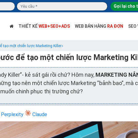
Gọi lại cho 
THIẾT KẾ
WEB+SEO+ADS
WEB BÁN HÀNG
RA ĐƠN
SEO
ể tạo một chiến lược Marketing Killer
bước để tạo một chiến lược Marketing Kil
dy Killer”- kẻ sát gái rồi chứ? Hôm nay,
MARKETING NẮ
ững tạo nên một chiến lược Marketing “bảnh bao”, mà cò
n muốn chinh phục thị trường chứ?
Perplexity
Claude