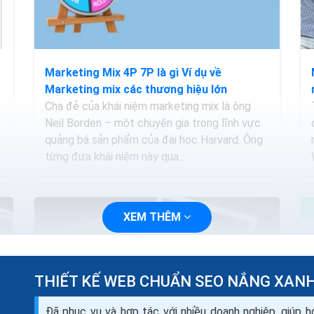
Marketing Mix 4P 7P là gì Ví dụ về
Marketing mix các thương hiệu lớn
Cha đẻ của khái niệm marketing mix là ông
Neil Borden – một chuyên gia trong lĩnh vực
quảng bá sản phẩm của đại học Harvard. Ông
từng đưa khái niệm này qua...
XEM THÊM
THIẾT KẾ WEB CHUẨN SEO NẮNG XAN
Đã phục vụ và hợp tác với nhiều doanh nghiệp, giúp h