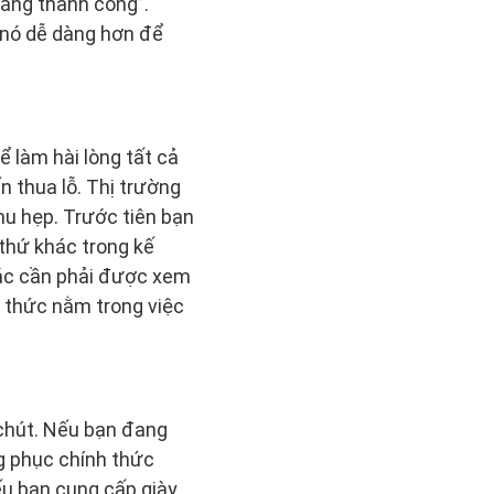
năng thành công”.
 nó dễ dàng hơn để
 làm hài lòng tất cả
 thua lỗ. Thị trường
hu hẹp. Trước tiên bạn
 thứ khác trong kế
hác cần phải được xem
g thức nằm trong việc
 chút. Nếu bạn đang
g phục chính thức
nếu bạn cung cấp giày