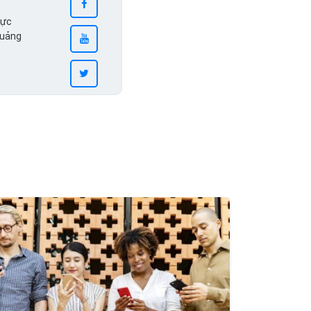
vực
quảng