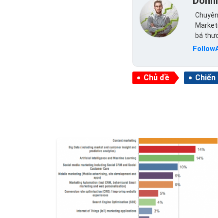
Donn
Chuyên 
Marketi
bá thư
Follow
Chủ đề
Chiến