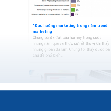
10 xu hướng marketing trong năm trend
marketing
Chúng tôi đã đặt câu hỏi này trong suốt
những năm qua và thực sự rất thú vị khi thấy
những gì bạn đã làm. Chúng tôi thấy được ba
chủ đề phổ biến...