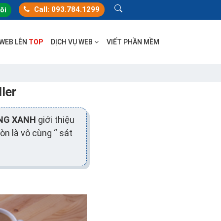
Call: 093.784.1299
tôi
 WEB LÊN
TOP
DỊCH VỤ WEB
VIẾT PHẦN MỀM
ler
NG XANH
giới thiệu
n là vô cùng “ sát