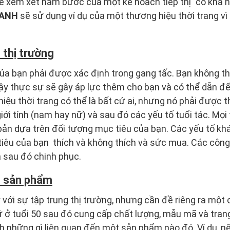
sẽ xem xét năm bước của một kế hoạch tiếp thị "có khả 
XANH
sẽ sử dụng ví dụ của một thương hiệu thời trang vì
 thị trường
ủa bạn phải được xác định trong gang tấc. Bạn không thể
y thực sự sẽ gây áp lực thêm cho bạn và có thể dẫn đến
iệu thời trang có thể là bất cứ ai, nhưng nó phải được t
iới tính (nam hay nữ) và sau đó các yếu tố tuổi tác. Mọi
bản dựa trên đối tượng mục tiêu của bạn. Các yếu tố k
tiêu của bạn thích và không thích và sức mua. Các côn
à sau đó chinh phục.
o sản phẩm
y với sự tập trung thị trường, nhưng cần đề riêng ra một
 ở tuổi 50 sau đó cung cấp chất lượng, mẫu mã và tran
hích những gì liên quan đến một sản phẩm nào đó. Ví dụ, 