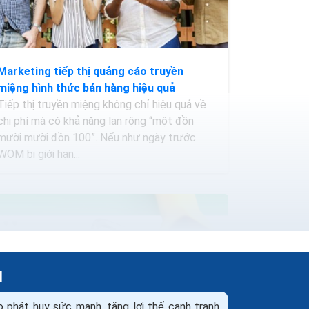
Marketing tiếp thị quảng cáo truyền
miệng hình thức bán hàng hiệu quả
Tiếp thị truyền miệng không chỉ hiệu quả về
chi phí mà có khả năng lan rộng “một đồn
mười mười đồn 100”. Nếu như ngày trước
WOM bị giới hạn...
H
ọ phát huy sức mạnh, tăng lợi thế cạnh tranh,