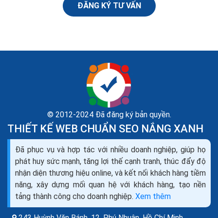
ĐĂNG KÝ TƯ VẤN
© 2012-2024 Đã đăng ký bản quyền.
THIẾT KẾ WEB CHUẨN SEO NẮNG XANH
Chiến dịch email marketing đầu tiên thu cả chục
Đã phục vụ và hợp tác với nhiều doanh nghiệp, giúp họ
triệu USD
phát huy sức mạnh, tăng lợi thế cạnh tranh, thúc đẩy độ
Tỷ lệ mở email cũng tương đối cao, khoảng 50% so với
nhận diện thương hiệu online, và kết nối khách hàng tiềm
con số 12-20% ngày nay. Gary cho biết 40/400 người
năng, xây dựng mối quan hệ với khách hàng, tạo nền
nhận được email đã đến dự buổi giới thiệu sản...
tảng thành công cho doanh nghiệp.
Xem thêm
243 Huỳnh Văn Bánh, 12, Phú Nhuận,
Hồ Chí Minh