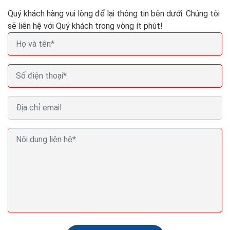
Quý khách hàng vui lòng để lại thông tin bên dưới. Chúng tôi
sẽ liên hệ với Quý khách trong vòng ít phút!
Kỹ năng viết email chuyên nghiệp với 5 cụm từ
không nên dùng
Có đôi lúc, bạn nên dừng lại suy nghĩ một chút trước khi
nhấn nút "Gửi" email cho một ai đó, đặc biệt là khi bạn
đang tức giận hoặc cảm thấy thất...