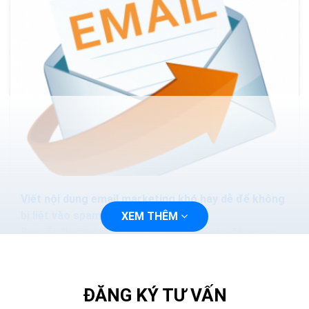
Viết nội dung email marketing khó hay dễ để không
bị liệt vào spam
XEM THÊM
Bạn vẫn thường thấy trên một website nào đó vài cái
pop-up mời chào kiểu “Hãy click vào đây để nhận được
quà đặc biệt qua email”. Khách hàng thường...
ĐĂNG KÝ TƯ VẤN