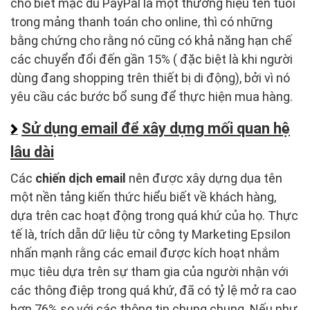
cho biết mặc dù PayPal là một thương hiệu tên tuổi
trong mảng thanh toán cho online, thì có những
bằng chứng cho rằng nó cũng có khả năng hạn chế
các chuyển đổi đến gần 15% ( đặc biệt là khi người
dùng đang shopping trên thiết bị di động), bởi vì nó
yêu cầu các bước bổ sung để thực hiện mua hàng.
Sử dụng email để xây dựng mối quan hệ
lâu dài
Các
chiến dịch email
nên được xây dựng dụa tên
một nền tảng kiến thức hiểu biết về khách hàng,
dựa trên cac hoạt động trong quá khứ của họ. Thực
tế là, trích dẫn dữ liệu từ công ty Marketing Epsilon
nhấn mạnh rằng các email được kích hoạt nhắm
mục tiêu dựa trên sự tham gia của người nhận với
các thông điệp trong quá khứ, đã có tỷ lệ mở ra cao
hơn 76% so với các thông tin chung chung. Nếu như