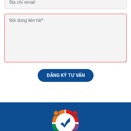
Cách bán hàng thiết bị vệ sinh online của hàng hiệu
quả ra đơn
Kinh doanh thiết bị vệ sinh chưa bao giờ hết nóng, thậm
trí nó còn là cơn sốt mỗi khi hè đến. Trên thị trường
thiết bị vệ sinh tại Việt Nam cùng...
ĐĂNG KÝ TƯ VẤN