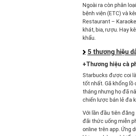
Ngoài ra còn phân loạ
bệnh viện (ETC) và k
Restaurant – Karaoke)
khát, bia, rượu. Hay 
khẩu.
5 thương hiệu d
Thương hiệu cà 
Starbucks được coi l
tốt nhất. Gã khổng lồ
tháng nhưng họ đã nâ
chiến lược bán lẻ đa 
Với lần đầu tiên đăng
đãi thức uống miễn ph
online trên app. Ứng