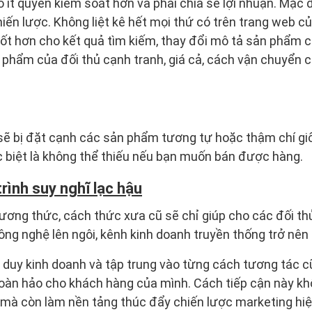
 ít quyền kiểm soát hơn và phải chia sẻ lợi nhuận. Mặc
iến lược. Không liệt kê hết mọi thứ có trên trang web củ
 tốt hơn cho kết quả tìm kiếm, thay đổi mô tả sản phẩm 
phẩm của đối thủ cạnh tranh, giá cả, cách vận chuyển c
sẽ bị đặt cạnh các sản phẩm tương tự hoặc thậm chí giố
c biệt là không thể thiếu nếu bạn muốn bán được hàng.
rình suy nghĩ lạc hậu
ương thức, cách thức xưa cũ sẽ chỉ giúp cho các đối th
ông nghệ lên ngôi, kênh kinh doanh truyền thống trở nên q
tư duy kinh doanh và tập trung vào từng cách tương tác
oàn hảo cho khách hàng của mình. Cách tiếp cận này kh
h mà còn làm nền tảng thúc đẩy chiến lược marketing hi