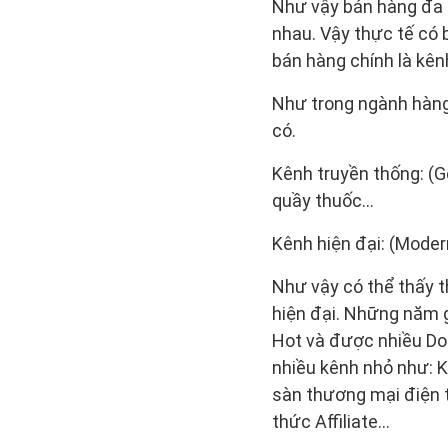
Như vậy bán hàng đa k
nhau. Vậy thực tế có 
bán hàng chính là kên
Như trong ngành hàng
có.
Kênh truyền thống: (G
quầy thuốc…
Kênh hiện đại: (Modern
Như vậy có thể thấy t
hiện đại. Những năm g
Hot và được nhiều Do
nhiều kênh nhỏ như: 
sàn thương mại điện t
thức Affiliate…