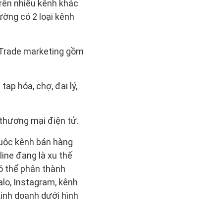
rên nhiều kênh khác
ường có 2 loại kênh
 Trade marketing gồm
ạp hóa, chợ, đại lý,
, thương mại điện tử.
huộc kênh bán hàng
ine đang là xu thế
ó thể phân thành
lo, Instagram, kênh
kinh doanh dưới hình