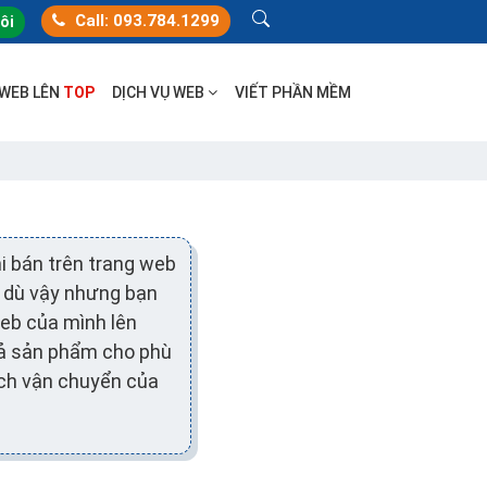
Call: 093.784.1299
tôi
 WEB LÊN
TOP
DỊCH VỤ WEB
VIẾT PHẦN MỀM
i bán trên trang web
c dù vậy nhưng bạn
web của mình lên
 tả sản phẩm cho phù
ách vận chuyển của