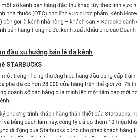
i một số kênh bán hàng đặc thù khác tùy theo lĩnh vực
ênh nhà thuốc (OTC) cho lĩnh vực dược phẩm. Kênh Hore
 còn gọi là kênh nhà hàng – khách sạn – Karaoke dành c
kênh bán hàng trong nước, kênh xuất khẩu cho các Doanh
ẫn đầu xu hướng bán lẻ đa kênh
phê STARBUCKS
à một trong những thương hiệu hàng đầu cung cấp trải
 cà phê đã có hơn 28.000 cửa hàng trên thế giới với 75 t
ng doanh số bán hàng của mình lên một tầm cao mới hơn
kênh.
 ký chương trình khách hàng thân thiết của Starbucks, 
í và bằng cách làm này, công ty đã có thêm 10 triệu kh
 dụng di động của Starbucks cũng cho phép khách hàng 