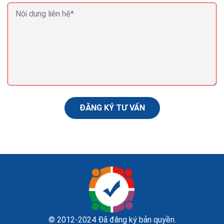
Quảng cáo remarketing là gì Hướng dẫn
remarketing google
Dịch vụ quảng cáo Google Mong rằng qua bài viết
Quảng cáo remarketing là gì và những ưu điểm của
quảng cáo remarketing bạn đọc sẽ có thêm nhiều lựa
chọn để cải thiện hiệu quả quảng cáo.
ĐĂNG KÝ TƯ VẤN
© 2012-2024 Đã đăng ký bản quyền.