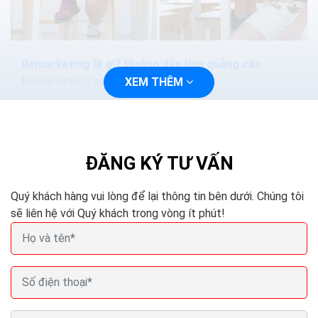
Remarketing là gì? Hướng dẫn làm quảng cáo
Remarketing hiệu quả
XEM THÊM
Nói về kênh chéo, hãy xem xét chạy các thông điệp
khác nhau về đặc tính khác nhau của website. Ví dụ,
Adroll có thể chạy trên Facebook, Twitter và màn hình
hiển...
ĐĂNG KÝ TƯ VẤN
Quý khách hàng vui lòng để lại thông tin bên dưới. Chúng tôi
sẽ liên hệ với Quý khách trong vòng ít phút!