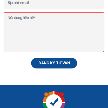
Quảng cáo remarketing là gì Hướng dẫn
remarketing google
Dịch vụ quảng cáo Google Mong rằng qua bài viết
Quảng cáo remarketing là gì và những ưu điểm của
quảng cáo remarketing bạn đọc sẽ có thêm nhiều lựa
chọn để cải thiện hiệu quả quảng cáo.
ĐĂNG KÝ TƯ VẤN