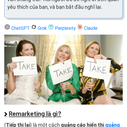
yêu thích của bạn, và bạn bắt đầu nghĩ lại.
ChatGPT
Grok
Perplexity
Claude
Remarketing là gì?
(
Tiếp thị lại
) là một cách
quảng cáo hiển thị
quảng