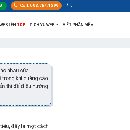
Call: 093.784.1299
tôi
 WEB LÊN
TOP
DỊCH VỤ WEB
VIẾT PHẦN MỀM
hác nhau của
hị trong khi quảng cáo
ển thị để điều hướng
tiêu, đây là một cách