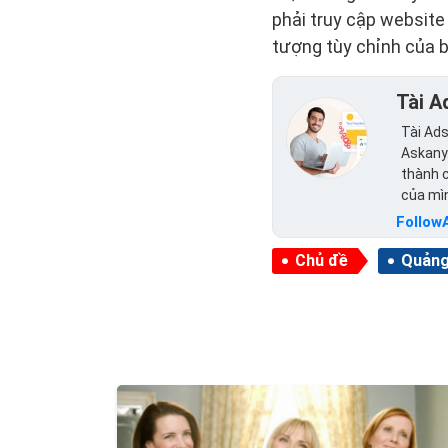
phải truy cập website
tượng tùy chỉnh của 
Tài A
Tài Ads
Askany.
thành c
của mì
Follow
Chủ đề
Quảng