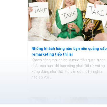
Những khách hàng nào bạn nên quảng cáo
remarketing tiếp thị lại
Khách hàng mới chính là mục tiêu quan trọng
nhất của bạn, thì bạn cũng phải đối xử với họ
xứng đáng như thế. Họ vẫn có một ý nghĩa
nào đó với...