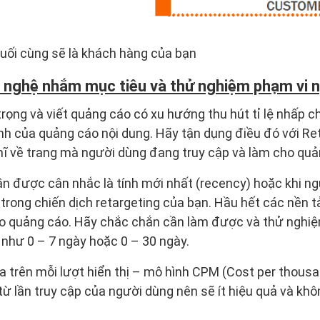
uối cùng sẽ là khách hàng của bạn
 nghệ nhắm mục tiêu và thử nghiệm phạm vi 
rọng và viết quảng cáo có xu hướng thu hút tỉ lệ nhấp c
h của quảng cáo nội dung. Hãy tận dụng điều đó với Re
hĩ về trang mà người dùng đang truy cập và làm cho quả
n được cân nhắc là tính mới nhất (recency) hoặc khi ng
 trong chiến dịch retargeting của bạn. Hầu hết các nền 
ho quảng cáo. Hãy chắc chắn cần làm được và thử nghiệ
như 0 – 7 ngày hoặc 0 – 30 ngày.
dựa trên mỗi lượt hiển thị – mô hình CPM (Cost per thous
ừ lần truy cập của người dùng nên sẽ ít hiệu quả và khôn