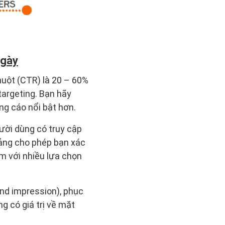
ngày
huột (CTR) là 20 – 60%
targeting. Bạn hãy
ng cáo nổi bật hơn.
ười dùng có truy cập
tảng cho phép bạn xác
m với nhiều lựa chọn
and impression), phục
g có giá trị về mặt