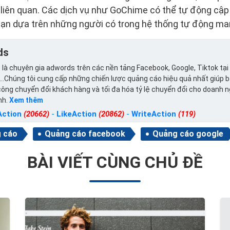
 liên quan. Các dịch vụ như GoChime có thể tự động cập
bạn dựa trên những người có trong hệ thống tự động mar
ds
 là chuyên gia adwords trên các nền tảng Facebook, Google, Tiktok tại
..Chúng tôi cung cấp những chiến lược quảng cáo hiệu quả nhất giúp 
ông chuyển đổi khách hàng và tối đa hóa tỷ lệ chuyển đổi cho doanh 
nh.
Xem thêm
Action
(20662)
-
LikeAction
(20862)
-
WriteAction
(119)
 cáo
Quảng cáo facebook
Quảng cáo google
BÀI VIẾT CÙNG CHỦ ĐỀ