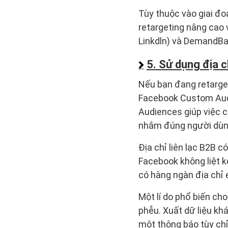
Tùy thuộc vào giai đo
retargeting nâng cao 
Linkdln) và DemandBa
5. Sử dụng địa c
Nếu bạn đang retarget
Facebook Custom Audi
Audiences giúp việc 
nhắm đúng người dùng
Địa chỉ liên lạc B2B c
Facebook không liệt k
có hàng ngàn địa chỉ 
Một lí do phổ biến cho
phễu. Xuất dữ liệu kh
một thông báo tùy chỉ