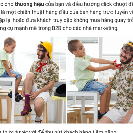
ức cho
thương hiệu
của bạn và điều hướng click chuột đ
à một chiến thuật hàng đầu của bán hàng trực tuyến v
lặp lại hoặc đưa khách truy cập không mua hàng quay trở
công cụ mạnh mẽ trong B2B cho các nhà marketing.
 thức tuyệt vời để thu hút khách hàng tiềm năng