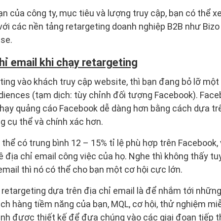
ạn của công ty, mục tiêu và lượng truy cập, bạn có thể x
với các nền tảng retargeting doanh nghiệp B2B như Biz
se.
hỉ email khi chạy retargeting
ing vào khách truy cập website, thì bạn đang bỏ lỡ một c
ences (tạm dịch: tùy chỉnh đối tượng Facebook). Fac
chạy quảng cáo Facebook dễ dàng hơn bằng cách dựa trê
 cụ thể và chính xác hơn.
ó thể có trung bình 12 – 15% tỉ lệ phù hợp trên Facebook,
ê địa chỉ email công việc của họ. Nghe thì không thấy tu
email thì nó có thể cho bạn một cơ hội cực lớn.
 retargeting dựa trên địa chỉ email là để nhắm tới những
ách hàng tiềm năng của bạn, MQL, cơ hội, thử nghiệm mi
nh được thiết kế để đưa chúng vào các giai đoạn tiếp 