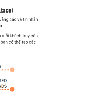
stage)
uảng cáo và tin nhắn
m.
a mỗi khách truy cập,
 bạn có thể tạo các