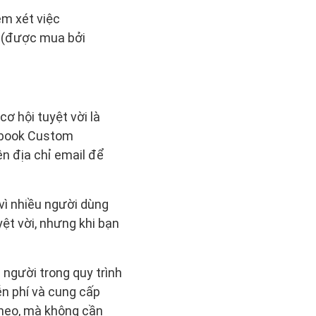
em xét việc
o (được mua bởi
ơ hội tuyệt vời là
ebook Custom
n địa chỉ email để
 vì nhiều người dùng
yệt vời, nhưng khi bạn
 người trong quy trình
ễn phí và cung cấp
theo, mà không cần