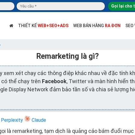
Gọi lại cho 
THIẾT KẾ
WEB+SEO+ADS
WEB BÁN HÀNG
RA ĐƠN
SEO
Remarketing là gì?
ãy xem xét chạy các thông điệp khác nhau về đặc tính k
l có thể chạy trên
Facebook
, Twitter và màn hình hiển t
gle Display Network đảm bảo tần số và chia sẻ lượng hi
Perplexity
Claude
ọi là remarketing, tạm dịch là quảng cáo bám đuổi mục 