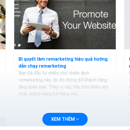
Bí quyết làm remarketing hiệu quả hướng
dẫn chạy remarketing
Bạn đã đầu tư nhiều cho chiến dịch
remarketing này, do đó đừng để khách hàng
lãng quên bạn. Thay vì vậy, hãy luôn khéo léo
nhắc khách hàng bỏ hàng vào...
XEM THÊM