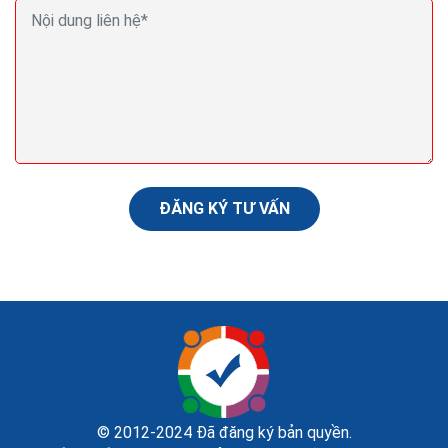
Cách bán hàng thiết bị vệ sinh online của hàng hiệu
quả ra đơn
Kinh doanh thiết bị vệ sinh chưa bao giờ hết nóng, thậm
trí nó còn là cơn sốt mỗi khi hè đến. Trên thị trường
thiết bị vệ sinh tại Việt Nam cùng...
ĐĂNG KÝ TƯ VẤN
© 2012-2024 Đã đăng ký bản quyền.