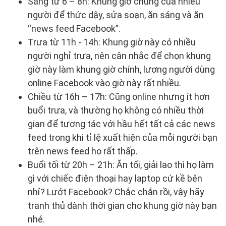
Sáng từ 6 – 8h: Khung giờ chung của nhiều
người để thức dậy, sửa soạn, ăn sáng và ăn
“news feed Facebook”.
Trưa từ 11h - 14h: Khung giờ này có nhiều
người nghỉ trưa, nên cân nhắc để chọn khung
giờ này làm khung giờ chính, lượng người dùng
online Facebook vào giờ này rất nhiều.
Chiều từ 16h – 17h: Cũng online nhưng ít hơn
buổi trưa, và thường họ không có nhiều thời
gian để tương tác với hầu hết tất cả các news
feed trong khi tỉ lệ xuất hiện của mỗi người bạn
trên news feed họ rất thấp.
Buổi tối từ 20h – 21h: Ăn tối, giải lao thì họ làm
gì với chiếc điện thoại hay laptop cứ kề bên
nhỉ? Lướt Facebook? Chắc chắn rồi, vậy hãy
tranh thủ dành thời gian cho khung giờ này bạn
nhé.