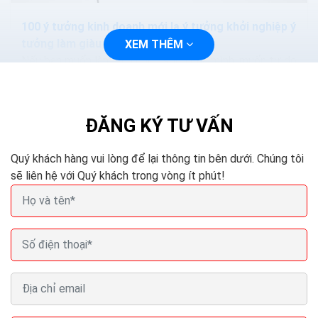
100 ý tưởng kinh doanh mới lạ ý tưởng khởi nghiệp ý
tưởng làm giàu
XEM THÊM
Nếu bạn muốn làm chủ cuộc sống của mình, muốn tự do
về tài chính thông qua việc khởi nghiệp với những dự án
kinh doanh nhỏ và sẽ phát triển mạnh trong...
ĐĂNG KÝ TƯ VẤN
Quý khách hàng vui lòng để lại thông tin bên dưới. Chúng tôi
sẽ liên hệ với Quý khách trong vòng ít phút!