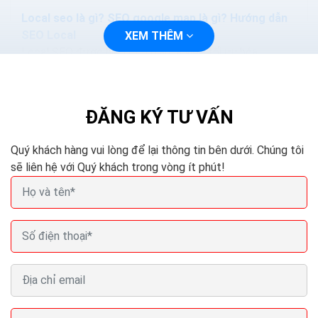
Local seo là gì? SEO google map là gì? Hướng dẫn
SEO Local
XEM THÊM
Local SEO được hiểu đơn giản là việc tối ưu hóa
website để khi người dùng tìm kiếm vế thông tin dịch
vụ của bạn tại địa điểm đó kết quả tìm kiếm sẽ hiển thị
website của bạn.
ĐĂNG KÝ TƯ VẤN
Quý khách hàng vui lòng để lại thông tin bên dưới. Chúng tôi
sẽ liên hệ với Quý khách trong vòng ít phút!