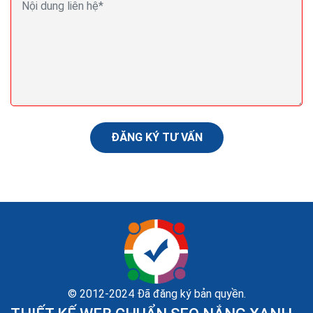
Thuật toán Local SEO của Google sẽ làm việc như
thế nào vào năm 2024?
Các dữ liệu cho thấy các yếu tố như việc đánh giá, hình
ảnh và / hoặc tất cả các xác minh chủ sở hữu các
doanh nghiệp tương quan mạnh với bảng xếp...
ĐĂNG KÝ TƯ VẤN
© 2012-2024 Đã đăng ký bản quyền.