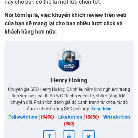
này cho bạn có thể là một lựa chọn tốt.
Nói tóm lại là, việc khuyến khích review trên web
của bạn sẽ mang lại cho bạn nhiều lượt click và
khách hàng hơn nữa.
Henry Hoàng
Chuyên gia SEO Henry Hoàng. Có nhiều năm kinh nghiệm trong
lĩnh vực seo, cải thiện % CTR cho website, nhằm tăng tỉ lệ
chuyển đổi. Phân tích đánh giá độ cạnh tranh từ khóa, từ đó
đưa ra định hướng SEO phù hợp.
Xem thêm
FollowAction
(15450)
-
LikeAction
(15650)
-
WriteAction
(900)