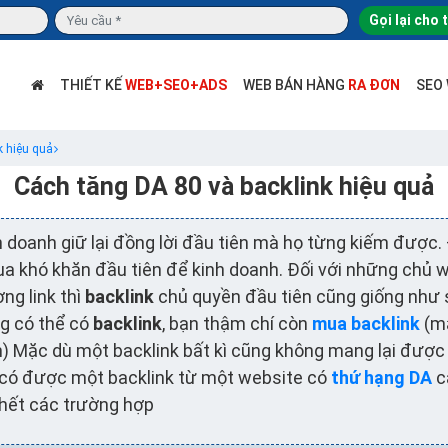
Gọi lại cho 
THIẾT KẾ
WEB+SEO+ADS
WEB BÁN HÀNG
RA ĐƠN
SEO
k hiệu quả
Cách tăng DA 80 và backlink hiệu quả
h doanh giữ lại đồng lời đầu tiên mà họ từng kiếm được.
ua khó khăn đầu tiên để kinh doanh. Đối với những chủ 
ng link thì
backlink
chủ quyền đầu tiên cũng giống như s
ng có thể có
backlink
, bạn thậm chí còn
mua backlink
(mặ
 Mặc dù một backlink bất kì cũng không mang lại được íc
có được một backlink từ một website có
thứ hạng DA
c
 hết các trường hợp