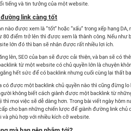
ổi tiếng và tin tưởng của một website.
 đường link càng tốt
n nào được xem là “tốt” hoặc “xấu” trong xếp hạng DA,
ừ 80 điểm trở lên thì được xem là thành công. Nếu như 
te lớn đó thì bạn sẽ nhận được rất nhiều lợi ích.
ăng lên, SEO của bạn sẽ được cải thiện, và bạn sẽ có thê
cklink từ một website có chủ quyền lớn là chuyện khôn
 gắng hết sức để có backlink nhưng cuối cùng lại thất bạ
 có được một backlink chủ quyền nào thì cũng đừng lo 
 người không biết cách giành được một backlink từ nhữ
gì thì mọi việc sẽ dễ dàng hơn. Trong bài viết ngày hôm n
cấp cho bạn những chiến lược để giành đường link chủ 
ại và phù hợp với nhiều kích cỡ website.
ang mà bạn nên nhắm tới?