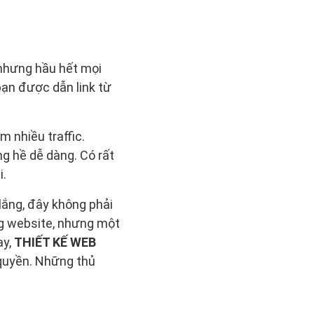
 nhưng hầu hết mọi
bạn được dẫn link từ
m nhiều traffic.
g hề dễ dàng. Có rất
i.
lắng, đây không phải
ng website, nhưng một
ay,
THIẾT KẾ WEB
quyền. Những thủ