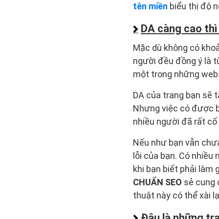
tên miền
biểu thị độ n
DA càng cao thì
Mặc dù không có khoả
người đều đồng ý là t
một trong những websi
DA của trang bạn sẽ t
Nhưng việc có được ba
nhiều người đã rất cố
Nếu như bạn vẫn chưa
lỗi của bạn. Có nhiều
khi bạn biết phải làm 
CHUẨN SEO
sẻ cung 
thuật này có thể xài l
Đâu là những tr