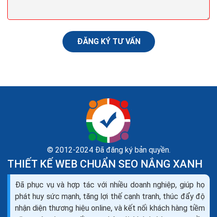
ĐĂNG KÝ TƯ VẤN
© 2012-2024 Đã đăng ký bản quyền.
THIẾT KẾ WEB CHUẨN SEO NẮNG XANH
Hướng dẫn marketing tìm kiếm khách hàng cho
dịch vụ kế toán online
Đã phục vụ và hợp tác với nhiều doanh nghiệp, giúp họ
Cho đến thời gian gần đây, các công ty dịch vụ vẫn tụt
phát huy sức mạnh, tăng lợi thế cạnh tranh, thúc đẩy độ
hậu so trong việc sử dụng marketing. Nhiều Công ty
nhận diện thương hiệu online, và kết nối khách hàng tiềm
dịch vụ nhỏ nên không sử dụng cách quản trị...