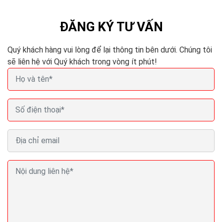
ĐĂNG KÝ TƯ VẤN
Quý khách hàng vui lòng để lại thông tin bên dưới. Chúng tôi
sẽ liên hệ với Quý khách trong vòng ít phút!
Marketing tiếp thị quảng cáo truyền miệng hình
thức bán hàng hiệu quả
Tiếp thị truyền miệng không chỉ hiệu quả về chi phí mà
có khả năng lan rộng “một đồn mười mười đồn 100”.
Nếu như ngày trước WOM bị giới hạn...