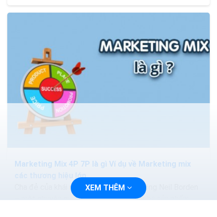
Marketing Mix 4P 7P là gì Ví dụ về Marketing mix
các thương hiệu lớn
Cha đẻ của khái niệm marketing mix là ông Neil Borden
XEM THÊM
– một chuyên gia trong lĩnh vực quảng bá sản phẩm
của đại học Harvard. Ông từng đưa khái niệm này qua...