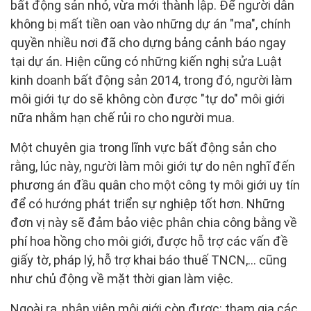
bất động sản nhỏ, vừa mới thành lập. Để người dân
không bị mất tiền oan vào những dự án "ma", chính
quyền nhiều nơi đã cho dựng bảng cảnh báo ngay
tại dự án. Hiện cũng có những kiến nghị sửa Luật
kinh doanh bất động sản 2014, trong đó, người làm
môi giới tự do sẽ không còn được "tự do" môi giới
nữa nhằm hạn chế rủi ro cho người mua.
Một chuyên gia trong lĩnh vực bất động sản cho
rằng, lúc này, người làm môi giới tự do nên nghĩ đến
phương án đầu quân cho một công ty môi giới uy tín
để có hướng phát triển sự nghiệp tốt hơn. Những
đơn vị này sẽ đảm bảo việc phân chia công bằng về
phí hoa hồng cho môi giới, được hỗ trợ các vấn đề
giấy tờ, pháp lý, hỗ trợ khai báo thuế TNCN,... cũng
như chủ động về mặt thời gian làm việc.
Ngoài ra, nhân viên môi giới còn được: tham gia các