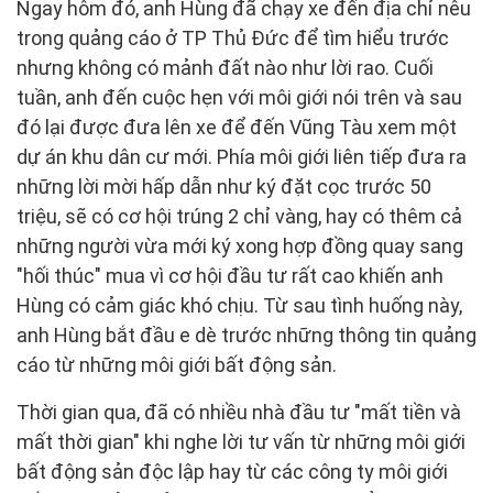
Ngay hôm đó, anh Hùng đã chạy xe đến địa chỉ nêu
trong quảng cáo ở TP Thủ Đức để tìm hiểu trước
nhưng không có mảnh đất nào như lời rao. Cuối
tuần, anh đến cuộc hẹn với môi giới nói trên và sau
đó lại được đưa lên xe để đến Vũng Tàu xem một
dự án khu dân cư mới. Phía môi giới liên tiếp đưa ra
những lời mời hấp dẫn như ký đặt cọc trước 50
triệu, sẽ có cơ hội trúng 2 chỉ vàng, hay có thêm cả
những người vừa mới ký xong hợp đồng quay sang
"hối thúc" mua vì cơ hội đầu tư rất cao khiến anh
Hùng có cảm giác khó chịu. Từ sau tình huống này,
anh Hùng bắt đầu e dè trước những thông tin quảng
cáo từ những môi giới bất động sản.
Thời gian qua, đã có nhiều nhà đầu tư "mất tiền và
mất thời gian" khi nghe lời tư vấn từ những môi giới
bất động sản độc lập hay từ các công ty môi giới