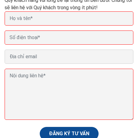
Quý khách hàng vui lòng để lại thông tin bên dưới. Chúng tôi
sẽ liên hệ với Quý khách trong vòng ít phút!
Mẫu thiết kế landing page bất động sản quảng cáo
seo bđs ra đơn 100%
Landing page bất động sản là trang web đơn, chứa đầy
đủ những thông tin tổng quát về dự án và có nhiệm vụ
điều hướng người dùng về trang web chính...
ĐĂNG KÝ TƯ VẤN