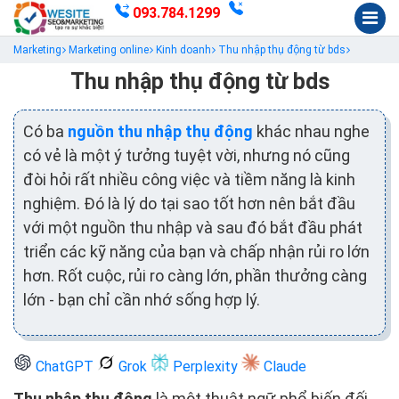
093.784.1299
Marketing
Marketing online
Kinh doanh
Thu nhập thụ động từ bds
Thu nhập thụ động từ bds
Có ba
nguồn thu nhập thụ động
khác nhau nghe
có vẻ là một ý tưởng tuyệt vời, nhưng nó cũng
đòi hỏi rất nhiều công việc và tiềm năng là kinh
nghiệm. Đó là lý do tại sao tốt hơn nên bắt đầu
với một nguồn thu nhập và sau đó bắt đầu phát
triển các kỹ năng của bạn và chấp nhận rủi ro lớn
hơn. Rốt cuộc, rủi ro càng lớn, phần thưởng càng
lớn - bạn chỉ cần nhớ sống hợp lý.
ChatGPT
Grok
Perplexity
Claude
Thu nhập thụ động
là một thuật ngữ phổ biến đối