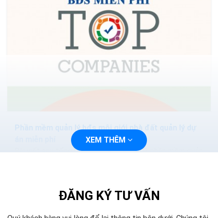
Phần mềm quản lý bđs môi giới nhà đất quản lý dự
án miễn phí
XEM THÊM
Bài viết sau tổng hợp cho các bạn TOP phần mềm quản
lý bất động sản tốt nhất hiện nay trên máy tính. Nếu
bạn thấy hữu ích thì hãy chia sẻ với bạn bè và đừng
quên để lại bình luận phía bên dưới nhé!
ĐĂNG KÝ TƯ VẤN