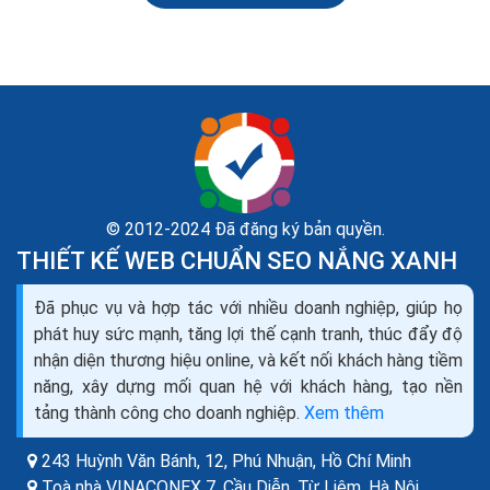
© 2012-2024 Đã đăng ký bản quyền.
THIẾT KẾ WEB CHUẨN SEO NẮNG XANH
Đã phục vụ và hợp tác với nhiều doanh nghiệp, giúp họ
Cách sale dự án cách tư vấn khách hàng mua đất
phát huy sức mạnh, tăng lợi thế cạnh tranh, thúc đẩy độ
mua dự án căn hộ bđs
nhận diện thương hiệu online, và kết nối khách hàng tiềm
Có nhiều khi người tiêu dùng sẽ do dự về tình hình quy
năng, xây dựng mối quan hệ với khách hàng, tạo nền
hoạch của khu vực mà họ đang xem nhà, hoặc họ đang
tảng thành công cho doanh nghiệp.
Xem thêm
trông đợi một mức giá hợp lý hơn với hầu...
243 Huỳnh Văn Bánh, 12, Phú Nhuận,
Hồ Chí Minh
Toà nhà VINACONEX 7, Cầu Diễn, Từ Liêm,
Hà Nội