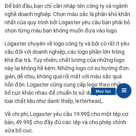
Để bắt đầu, bạn chỉ cần nhập tên công ty và ngành
nghề doanh nghiệp. Chọn màu sắc là phần khó khăn
nhất của quy trình bởi Logaster yêu cầu bạn phải bỏ
chọn từng màu bạn không muốn đưa vào logo.
Logaster chuyên về logo công ty và bởi có rất ít yêu
cầu đối với doanh nghiệp, các logo phần lớn trông
khá đại trà. Tuy nhiên, chất lượng của những logo
này lại không hề kém. Những logo có xu hướng đơn
giản, dễ chịu, không quá rối mắt với màu sắc quá
hỗn độn. Logaster cũng cung cấp logo theo nhiều
Mục lục
bố cục khác nhau để chuẩn bị sử dụng cho nhiều
loại chất liệu như danh thiếp, letterhead,..
Về chi phí, Logaster yêu cầu 19.99$ cho một tệp cơ
bản, 49.99$ cho đầy đủ các tệp và cho phép chỉnh
sửa bố cục.