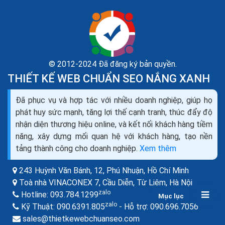
© 2012-2024 Đã đăng ký bản quyền.
THIẾT KẾ WEB CHUẨN SEO NẮNG XANH
Dịch vụ seo là gì? Tìm hiểu về dịch vụ seo web và
Đã phục vụ và hợp tác với nhiều doanh nghiệp, giúp họ
các công ty seo
phát huy sức mạnh, tăng lợi thế cạnh tranh, thúc đẩy độ
Theo như Wikipedia, SEO là tối ưu hóa công cụ tìm
nhận diện thương hiệu online, và kết nối khách hàng tiềm
kiếm (tiếng Anh: Search Engine Optimization- viết
năng, xây dựng mối quan hệ với khách hàng, tạo nền
tắt: SEO), là một tập hợp các phương pháp nhằm...
tảng thành công cho doanh nghiệp.
Xem thêm
243 Huỳnh Văn Bánh, 12, Phú Nhuận,
Hồ Chí Minh
Toà nhà VINACONEX 7, Cầu Diễn, Từ Liêm,
Hà Nội
zalo
Hotline:
093.784.1299
Mục lục
zalo
zalo
Kỹ Thuật:
090.6391.805
- Hỗ trợ:
090.696.7056
sales@thietkewebchuanseo.com