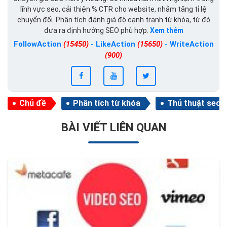
lĩnh vực seo, cải thiện % CTR cho website, nhằm tăng tỉ lệ
chuyển đổi. Phân tích đánh giá độ cạnh tranh từ khóa, từ đó
đưa ra định hướng SEO phù hợp.
Xem thêm
FollowAction
(15450)
-
LikeAction
(15650)
-
WriteAction
(900)
Chủ đề
Phân tích từ khóa
Thủ thuật seo
BÀI VIẾT LIÊN QUAN