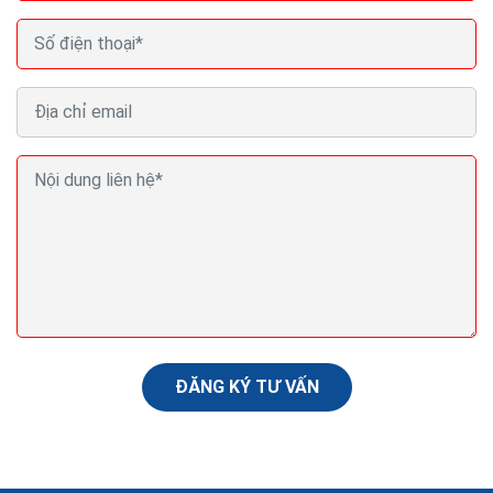
Seo (search engine optimization) là gì? Seo là gì
trong Marketing?
Nội dung là yếu tố quyết định. Có lẽ bạn đã nghe điều
này hàng trăm lần rồi khi tìm hiểu về mối quan hệ giữa
nội dung và SEO. Tạo dựng được nguồn...
ĐĂNG KÝ TƯ VẤN