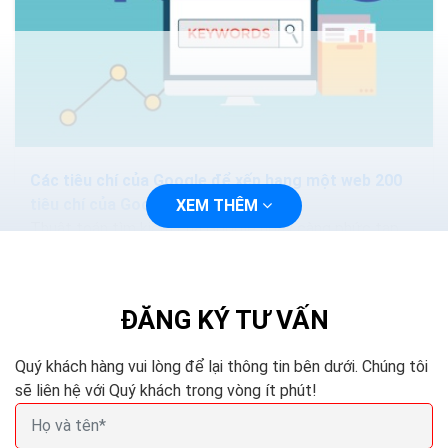
Các tiêu chí của Google để xếp hạng một web 200
tiêu chí của Google
XEM THÊM
Thuật toán tìm kiếm của Google ngày càng phức tạp
và thông minh hơn. Các phương pháp nhồi nhét từ khóa.
Hoặc mua lại các nội dung sẽ làm mất hiệu quả...
ĐĂNG KÝ TƯ VẤN
Quý khách hàng vui lòng để lại thông tin bên dưới. Chúng tôi
sẽ liên hệ với Quý khách trong vòng ít phút!