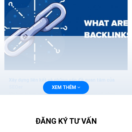
Xây dựng liên kết và những vấn đề quan tâm của
SEOer
XEM THÊM
Khi bạn bị hạn chế về mặt tài chính và đang cố gắng
phát triển trang web của mình để có được thứ hạng
cao hơn, sẽ là một quyết định khó...
ĐĂNG KÝ TƯ VẤN