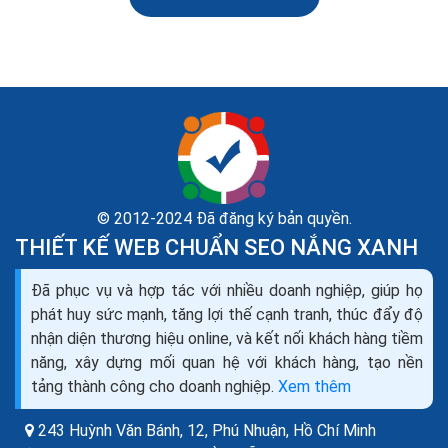
© 2012-2024 Đã đăng ký bản quyền.
THIẾT KẾ WEB CHUẨN SEO NẮNG XANH
Liên kết nội bộ trong câu trúc website kỹ thuật seo
Đã phục vụ và hợp tác với nhiều doanh nghiệp, giúp họ
onpage
phát huy sức mạnh, tăng lợi thế cạnh tranh, thúc đẩy độ
Với những web nhỏ có ít Category Page, thông thường
nhận diện thương hiệu online, và kết nối khách hàng tiềm
liên kết hay được đặt tại Navigation Menu để nhận
năng, xây dựng mối quan hệ với khách hàng, tạo nền
được sức mạnh từ Home Page vốn là 1 page mạnh
tảng thành công cho doanh nghiệp.
Xem thêm
nhất...
243 Huỳnh Văn Bánh, 12, Phú Nhuận,
Hồ Chí Minh