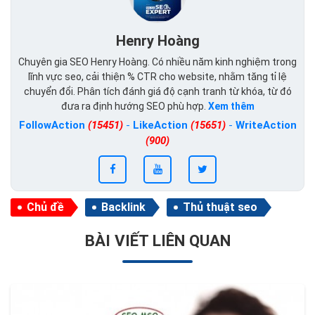
Henry Hoàng
Chuyên gia SEO Henry Hoàng. Có nhiều năm kinh nghiệm trong
lĩnh vực seo, cải thiện % CTR cho website, nhằm tăng tỉ lệ
chuyển đổi. Phân tích đánh giá độ cạnh tranh từ khóa, từ đó
đưa ra định hướng SEO phù hợp.
Xem thêm
FollowAction
(15451)
-
LikeAction
(15651)
-
WriteAction
(900)
Chủ đề
Backlink
Thủ thuật seo
BÀI VIẾT LIÊN QUAN