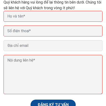
Quý khách hàng vui lòng để lại thông tin bên dưới. Chúng tôi
sẽ liên hệ với Quý khách trong vòng ít phút!
Seo web bằng backlink không đúng làm từ khóa bị
mất
Bạn đã bao giờ tự hỏi, đâu mới là cách tạo backlink hiệu
quả, mang lại hiệu quả lâu dài? Có vô vàn bài viết về
cách tạo backlink, liệu nó có phù hợp...
ĐĂNG KÝ TƯ VẤN