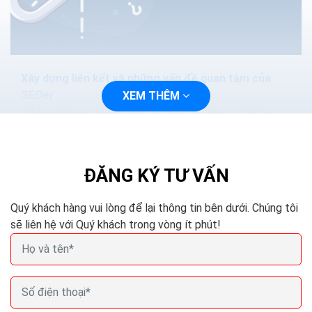
Xây dựng liên kết và những vấn đề quan tâm của
SEOer
XEM THÊM
Khi bạn bị hạn chế về mặt tài chính và đang cố gắng
phát triển trang web của mình để có được thứ hạng
cao hơn, sẽ là một quyết định khó...
ĐĂNG KÝ TƯ VẤN
Quý khách hàng vui lòng để lại thông tin bên dưới. Chúng tôi
sẽ liên hệ với Quý khách trong vòng ít phút!