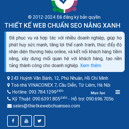
© 2012-2024 Đã đăng ký bản quyền.
THIẾT KẾ WEB CHUẨN SEO NẮNG XANH
Liên kết nội bộ trong câu trúc website kỹ thuật seo
Đã phục vụ và hợp tác với nhiều doanh nghiệp, giúp họ
onpage
phát huy sức mạnh, tăng lợi thế cạnh tranh, thúc đẩy độ
Với những web nhỏ có ít Category Page, thông thường
nhận diện thương hiệu online, và kết nối khách hàng tiềm
liên kết hay được đặt tại Navigation Menu để nhận
năng, xây dựng mối quan hệ với khách hàng, tạo nền
được sức mạnh từ Home Page vốn là 1 page mạnh
tảng thành công cho doanh nghiệp.
Xem thêm
nhất...
243 Huỳnh Văn Bánh, 12, Phú Nhuận,
Hồ Chí Minh
Toà nhà VINACONEX 7, Cầu Diễn, Từ Liêm,
Hà Nội
zalo
Hotline:
093.784.1299
Mục lục
zalo
zalo
Kỹ Thuật:
090.6391.805
- Hỗ trợ:
090.696.7056
sales@thietkewebchuanseo.com