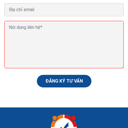
Seo web bằng backlink không đúng làm từ khóa bị
mất
Bạn đã bao giờ tự hỏi, đâu mới là cách tạo backlink hiệu
quả, mang lại hiệu quả lâu dài? Có vô vàn bài viết về
cách tạo backlink, liệu nó có phù hợp...
ĐĂNG KÝ TƯ VẤN