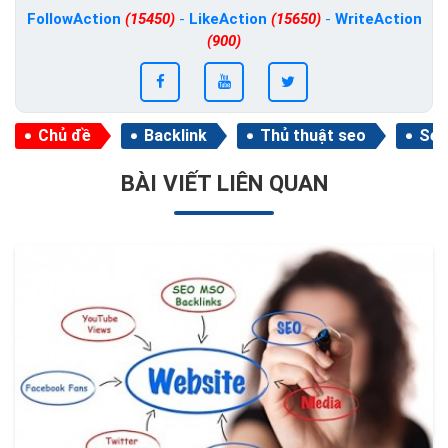
FollowAction
(15450)
-
LikeAction
(15650)
-
WriteAction
(900)
Chủ đề
Backlink
Thủ thuật seo
Seo
BÀI VIẾT LIÊN QUAN