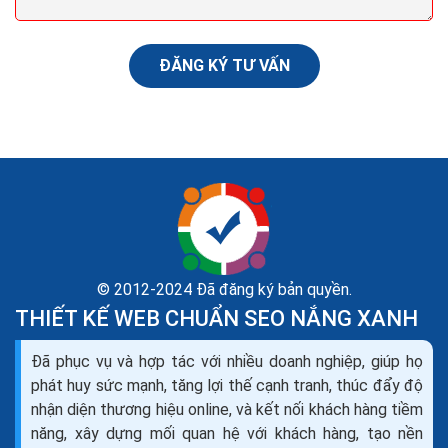
ĐĂNG KÝ TƯ VẤN
© 2012-2024 Đã đăng ký bản quyền.
THIẾT KẾ WEB CHUẨN SEO NẮNG XANH
Dịch vụ seo là gì? Tìm hiểu về dịch vụ seo web và
Đã phục vụ và hợp tác với nhiều doanh nghiệp, giúp họ
các công ty seo
phát huy sức mạnh, tăng lợi thế cạnh tranh, thúc đẩy độ
Theo như Wikipedia, SEO là tối ưu hóa công cụ tìm
nhận diện thương hiệu online, và kết nối khách hàng tiềm
kiếm (tiếng Anh: Search Engine Optimization- viết
năng, xây dựng mối quan hệ với khách hàng, tạo nền
tắt: SEO), là một tập hợp các phương pháp nhằm...