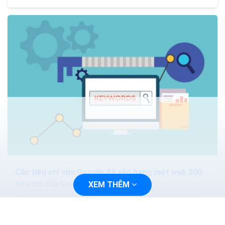
Các tiêu chí của Google để xếp hạng một web 200
tiêu chí của Google
XEM THÊM
Thuật toán tìm kiếm của Google ngày càng phức tạp
và thông minh hơn. Các phương pháp nhồi nhét từ khóa.
Hoặc mua lại các nội dung sẽ làm mất hiệu quả...