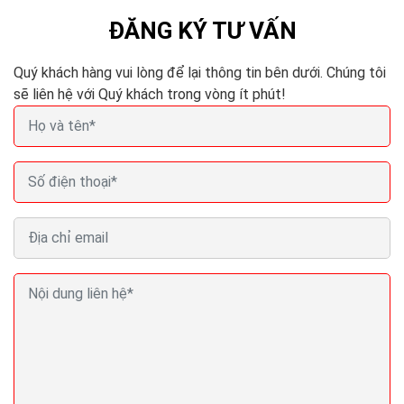
ĐĂNG KÝ TƯ VẤN
Quý khách hàng vui lòng để lại thông tin bên dưới. Chúng tôi
sẽ liên hệ với Quý khách trong vòng ít phút!
Seo (search engine optimization) là gì? Seo là gì
trong Marketing?
Nội dung là yếu tố quyết định. Có lẽ bạn đã nghe điều
này hàng trăm lần rồi khi tìm hiểu về mối quan hệ giữa
nội dung và SEO. Tạo dựng được nguồn...