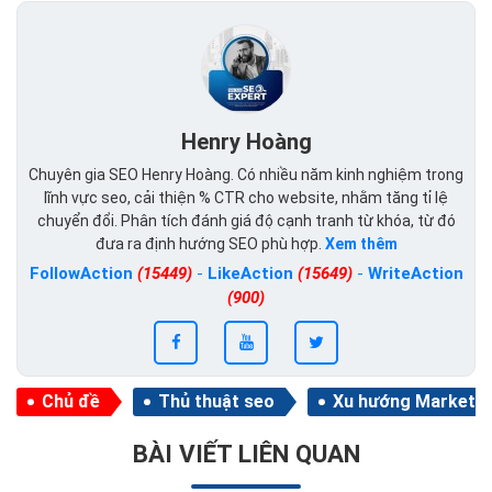
Henry Hoàng
Chuyên gia SEO Henry Hoàng. Có nhiều năm kinh nghiệm trong
lĩnh vực seo, cải thiện % CTR cho website, nhằm tăng tỉ lệ
chuyển đổi. Phân tích đánh giá độ cạnh tranh từ khóa, từ đó
đưa ra định hướng SEO phù hợp.
Xem thêm
FollowAction
(15449)
-
LikeAction
(15649)
-
WriteAction
(900)
Chủ đề
Thủ thuật seo
Xu hướng Marketin
BÀI VIẾT LIÊN QUAN