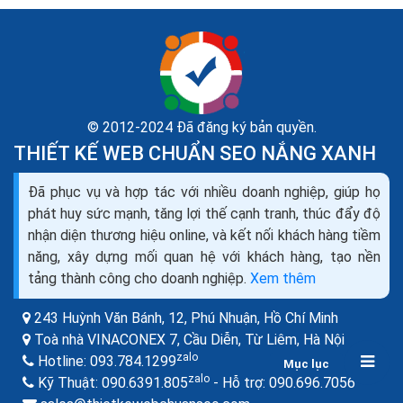
© 2012-2024 Đã đăng ký bản quyền.
THIẾT KẾ WEB CHUẨN SEO NẮNG XANH
Hướng dẫn marketing tìm kiếm khách hàng cho
dịch vụ kế toán online
Đã phục vụ và hợp tác với nhiều doanh nghiệp, giúp họ
Cho đến thời gian gần đây, các công ty dịch vụ vẫn tụt
phát huy sức mạnh, tăng lợi thế cạnh tranh, thúc đẩy độ
hậu so trong việc sử dụng marketing. Nhiều Công ty
nhận diện thương hiệu online, và kết nối khách hàng tiềm
dịch vụ nhỏ nên không sử dụng cách quản trị...
năng, xây dựng mối quan hệ với khách hàng, tạo nền
tảng thành công cho doanh nghiệp.
Xem thêm
243 Huỳnh Văn Bánh, 12, Phú Nhuận,
Hồ Chí Minh
Toà nhà VINACONEX 7, Cầu Diễn, Từ Liêm,
Hà Nội
zalo
Hotline:
093.784.1299
Mục lục
zalo
zalo
Kỹ Thuật:
090.6391.805
- Hỗ trợ:
090.696.7056