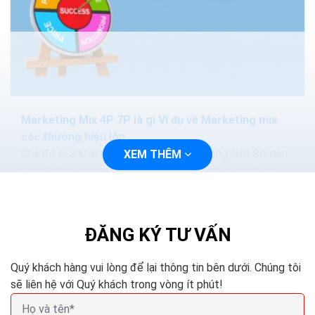
Marketing Mix 4P 7P là gì Ví dụ về Marketing mix
các thương hiệu lớn
Cha đẻ của khái niệm marketing mix là ông Neil Borden
XEM THÊM
– một chuyên gia trong lĩnh vực quảng bá sản phẩm
của đại học Harvard. Ông từng đưa khái niệm này qua...
ĐĂNG KÝ TƯ VẤN
Quý khách hàng vui lòng để lại thông tin bên dưới. Chúng tôi
sẽ liên hệ với Quý khách trong vòng ít phút!