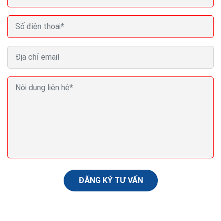
Marketing tiếp thị quảng cáo truyền miệng hình
thức bán hàng hiệu quả
Tiếp thị truyền miệng không chỉ hiệu quả về chi phí mà
có khả năng lan rộng “một đồn mười mười đồn 100”.
Nếu như ngày trước WOM bị giới hạn...
ĐĂNG KÝ TƯ VẤN