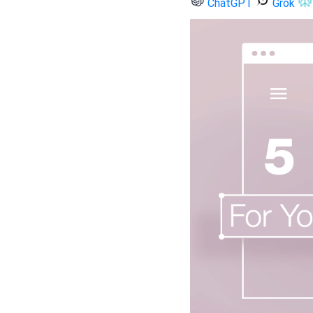
ChatGPT
Grok