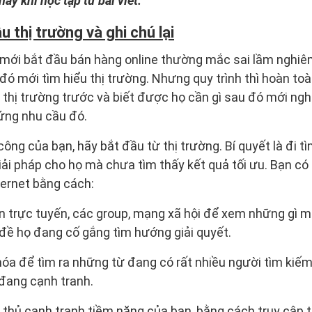
này khi học tập từ bài viết:
 thị trường và ghi chú lại
mới bắt đầu bán hàng online thường mắc sai lầm nghiêm 
ó mới tìm hiểu thị trường. Nhưng quy trình thì hoàn toà
 thị trường trước và biết được họ cần gì sau đó mới n
ứng nhu cầu đó.
công của bạn, hãy bắt đầu từ thị trường. Bí quyết là đi
ải pháp cho họ mà chưa tìm thấy kết quả tối ưu. Bạn có
ternet bằng cách:
n trực tuyến, các group, mạng xã hội để xem những gì m
đề họ đang cố gắng tìm hướng giải quyết.
óa để tìm ra những từ đang có rất nhiều người tìm kiếm
đang cạnh tranh.
thủ cạnh tranh tiềm năng của bạn, bằng cách truy cập 