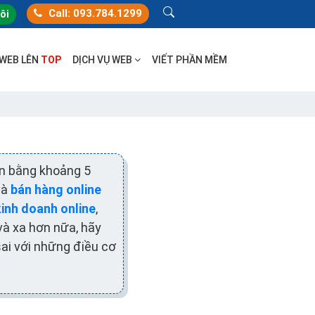
Call: 093.784.1299
tôi
 WEB LÊN
TOP
DỊCH VỤ WEB
VIẾT PHẦN MỀM
ến bằng khoảng 5
và
bán hàng online
kinh doanh online
,
và xa hơn nữa, hãy
sai với những điều cơ