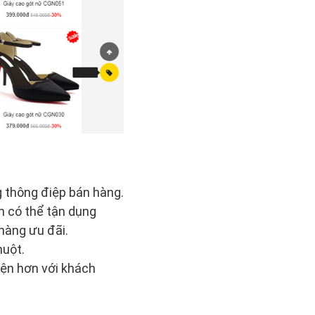
 thông điệp bán hàng.
n có thể tận dụng
hàng ưu đãi.
huột.
iện hơn với khách