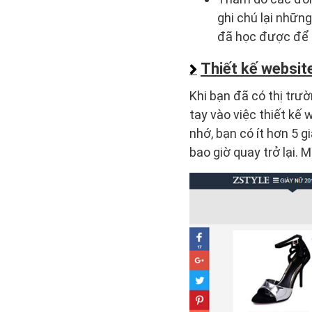
ghi chú lại nhữn
đã học được để c
Thiết kế websit
Khi bạn đã có thị trư
tay vào việc thiết kế
nhớ, bạn có ít hơn 5 
bao giờ quay trở lại. 