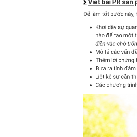
Viết bài PR sản
Để làm tốt bước này, 
Khơi dậy sự quan
nào để tạo một t
điền-vào-chỗ-trốn
Mô tả các vấn đề
Thêm lời chứng 
Đưa ra tính đảm 
Liệt kê sự cần th
Các chương trìn