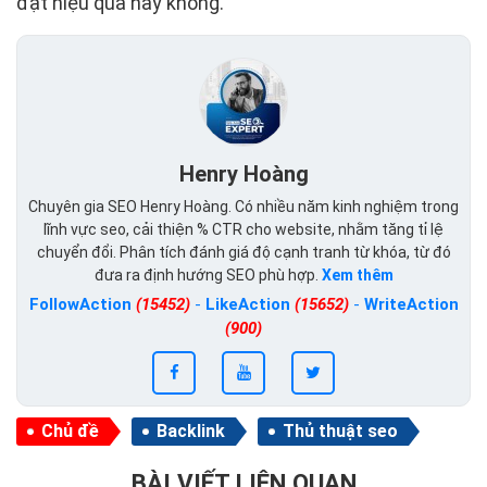
đạt hiệu quả hay không.
Henry Hoàng
Chuyên gia SEO Henry Hoàng. Có nhiều năm kinh nghiệm trong
lĩnh vực seo, cải thiện % CTR cho website, nhằm tăng tỉ lệ
chuyển đổi. Phân tích đánh giá độ cạnh tranh từ khóa, từ đó
đưa ra định hướng SEO phù hợp.
Xem thêm
FollowAction
(15452)
-
LikeAction
(15652)
-
WriteAction
(900)
Chủ đề
Backlink
Thủ thuật seo
BÀI VIẾT LIÊN QUAN