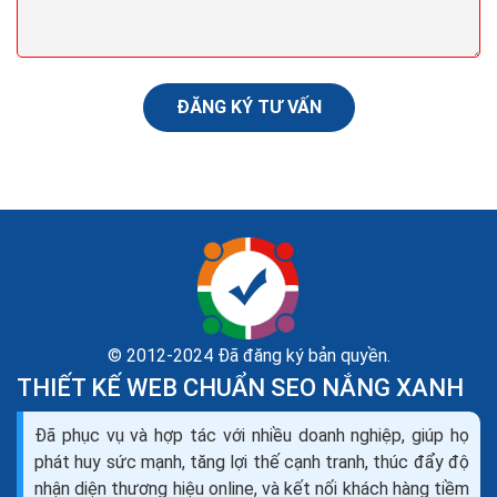
quả, mang lại hiệu quả lâu dài? Có vô vàn bài viết về
cách tạo backlink, liệu nó có phù hợp...
ĐĂNG KÝ TƯ VẤN
© 2012-2024 Đã đăng ký bản quyền.
THIẾT KẾ WEB CHUẨN SEO NẮNG XANH
Liên kết nội bộ trong câu trúc website kỹ thuật seo
Đã phục vụ và hợp tác với nhiều doanh nghiệp, giúp họ
onpage
phát huy sức mạnh, tăng lợi thế cạnh tranh, thúc đẩy độ
Với những web nhỏ có ít Category Page, thông thường
nhận diện thương hiệu online, và kết nối khách hàng tiềm