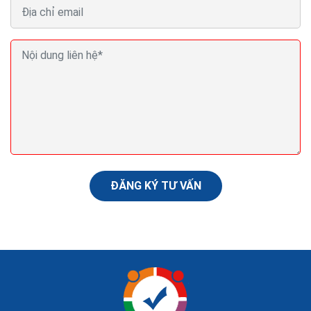
Bí quyết khiến khách hàng quay trở lại sau lần mua
hàng đầu tiên
Để có thể tiếp cận khách hàng hiệu quả nhất qua email
thương mại điện tử, hãy cố gắng tìm hiểu và phân tích
để biết được khách hàng của bạn đang...
ĐĂNG KÝ TƯ VẤN