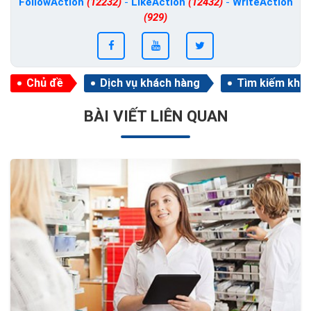
FollowAction
(12232)
-
LikeAction
(12432)
-
WriteAction
(929)
Chủ đề
Dịch vụ khách hàng
Tìm kiếm khá
BÀI VIẾT LIÊN QUAN