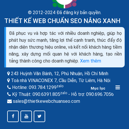
© 2012-2024 Đã đăng ký bản quyền.
THIẾT KẾ WEB CHUẨN SEO NẮNG XANH
345 kỹ năng thiết yếu trong dịch vụ khách hàng hiệu
Đã phục vụ và hợp tác với nhiều doanh nghiệp, giúp họ
quả nhất
phát huy sức mạnh, tăng lợi thế cạnh tranh, thúc đẩy độ
Kiên nhẫn không chỉ giúp bạn cung cấp dịch vụ tốt hơn,
nhận diện thương hiệu online, và kết nối khách hàng tiềm
mà một nghiên cứu của Đại học Toronto đã chỉ ra rằng
năng, xây dựng mối quan hệ với khách hàng, tạo nền
mất kiên nhẫn không chỉ ngăn cản khả...
tảng thành công cho doanh nghiệp.
Xem thêm
243 Huỳnh Văn Bánh, 12, Phú Nhuận,
Hồ Chí Minh
Toà nhà VINACONEX 7, Cầu Diễn, Từ Liêm,
Hà Nội
zalo
Hotline:
093.784.1299
Mục lục
zalo
zalo
Kỹ Thuật:
090.6391.805
- Hỗ trợ:
090.696.7056
sales@thietkewebchuanseo.com