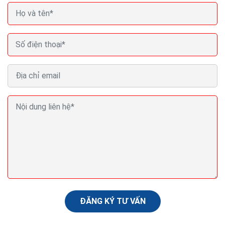
Kỹ năng viết email chuyên nghiệp với 5 cụm từ
không nên dùng
Có đôi lúc, bạn nên dừng lại suy nghĩ một chút trước khi
nhấn nút "Gửi" email cho một ai đó, đặc biệt là khi bạn
đang tức giận hoặc cảm thấy thất...
ĐĂNG KÝ TƯ VẤN