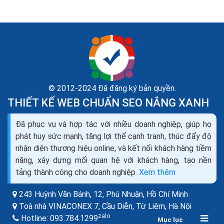
© 2012-2024 Đã đăng ký bản quyền.
THIẾT KẾ WEB CHUẨN SEO NẮNG XANH
Chiến dịch email marketing đầu tiên thu cả chục
Đã phục vụ và hợp tác với nhiều doanh nghiệp, giúp họ
triệu USD
phát huy sức mạnh, tăng lợi thế cạnh tranh, thúc đẩy độ
Tỷ lệ mở email cũng tương đối cao, khoảng 50% so với
nhận diện thương hiệu online, và kết nối khách hàng tiềm
con số 12-20% ngày nay. Gary cho biết 40/400 người
năng, xây dựng mối quan hệ với khách hàng, tạo nền
nhận được email đã đến dự buổi giới thiệu sản...
tảng thành công cho doanh nghiệp.
Xem thêm
243 Huỳnh Văn Bánh, 12, Phú Nhuận,
Hồ Chí Minh
Toà nhà VINACONEX 7, Cầu Diễn, Từ Liêm,
Hà Nội
zalo
Hotline:
093.784.1299
Mục lục