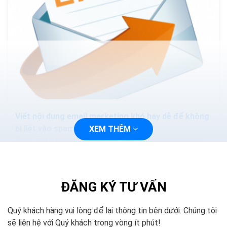
Viết nội dung email marketing khó hay dễ để không
bị liệt vào spam
XEM THÊM
Bạn vẫn thường thấy trên một website nào đó vài cái
pop-up mời chào kiểu “Hãy click vào đây để nhận được
quà đặc biệt qua email”. Khách hàng thường...
ĐĂNG KÝ TƯ VẤN
Quý khách hàng vui lòng để lại thông tin bên dưới. Chúng tôi
sẽ liên hệ với Quý khách trong vòng ít phút!