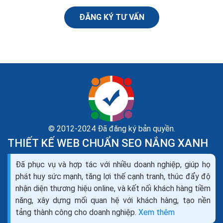
ĐĂNG KÝ TƯ VẤN
© 2012-2024 Đã đăng ký bản quyền.
THIẾT KẾ WEB CHUẨN SEO NẮNG XANH
Kinh doanh cửa cuốn sửa cửa cuốn lắp đặt cửa
Đã phục vụ và hợp tác với nhiều doanh nghiệp, giúp họ
cuốn mở đại lý cửa cuốn
phát huy sức mạnh, tăng lợi thế cạnh tranh, thúc đẩy độ
Cửa cuốn là dạng cửa có cánh được ghép lại từ những
nhận diện thương hiệu online, và kết nối khách hàng tiềm
lá thép đan xen nhau. Cánh Cửa cuốn được cuộn tròn
năng, xây dựng mối quan hệ với khách hàng, tạo nền
lên hộp kỹ thuật phía trên cửa khi mở và...
tảng thành công cho doanh nghiệp.
Xem thêm