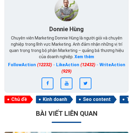
Donnie Hùng
Chuyên viên Marketing Donnie Hùng là người giỏi và chuyên
nghiệp trong lĩnh vực Marketing. Anh đảm nhận những vị trí
quan trọng trong bộ phận Marketing – quảng bá thương hiệu
của doanh nghiệp.
Xem thêm
FollowAction
(12232)
-
LikeAction
(12432)
-
WriteAction
(929)
Chủ đề
Kinh doanh
Seo content
Ti
BÀI VIẾT LIÊN QUAN