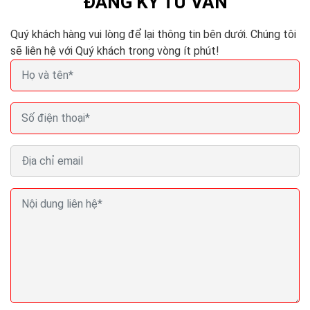
ĐĂNG KÝ TƯ VẤN
Quý khách hàng vui lòng để lại thông tin bên dưới. Chúng tôi
sẽ liên hệ với Quý khách trong vòng ít phút!
Cách bán hàng thiết bị vệ sinh online của hàng hiệu
quả ra đơn
Kinh doanh thiết bị vệ sinh chưa bao giờ hết nóng, thậm
trí nó còn là cơn sốt mỗi khi hè đến. Trên thị trường
thiết bị vệ sinh tại Việt Nam cùng...