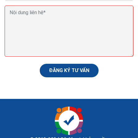
Cách bán hàng thiết bị vệ sinh online của hàng hiệu
quả ra đơn
Kinh doanh thiết bị vệ sinh chưa bao giờ hết nóng, thậm
trí nó còn là cơn sốt mỗi khi hè đến. Trên thị trường
thiết bị vệ sinh tại Việt Nam cùng...
ĐĂNG KÝ TƯ VẤN