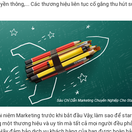
uyền thông,…. Các thương hiệu liên tục cố gắng thu hút 
ái niệm Marketing trước khi bắt đầu Vậy, làm sao để sta
 một thương hiệu và uy tín mà tất cả mọi người đều phả
 Hãy đảm bảo dịch vụ khách hàng của bạn được hoàn hảo,