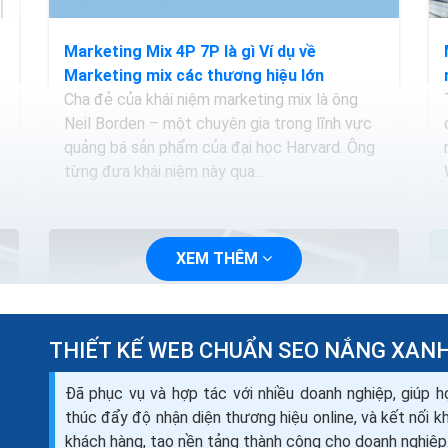
Marketing Mix 4P 7P là gì Ví dụ về
Marketing mix các thương hiệu lớn
Cha đẻ của khái niệm marketing mix là ông
Neil Borden – một chuyên gia trong lĩnh vực
quảng bá sản phẩm của đại học Harvard. Ông
từng đưa khái niệm này qua...
XEM THÊM
THIẾT KẾ WEB CHUẨN SEO NẮNG XAN
Đã phục vụ và hợp tác với nhiều doanh nghiệp, giúp h
thúc đẩy độ nhận diện thương hiệu online, và kết nối 
khách hàng, tạo nền tảng thành công cho doanh nghiệp