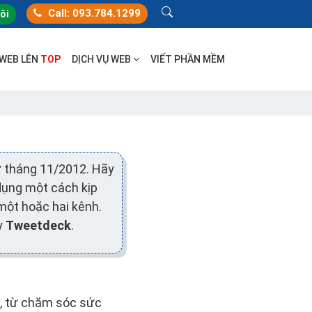
Call: 093.784.1299
tôi
 WEB LÊN
TOP
DỊCH VỤ WEB
VIẾT PHẦN MỀM
ừ tháng 11/2012. Hãy
dụng một cách kịp
 một hoặc hai kênh.
y
Tweetdeck
.
c, từ chăm sóc sức