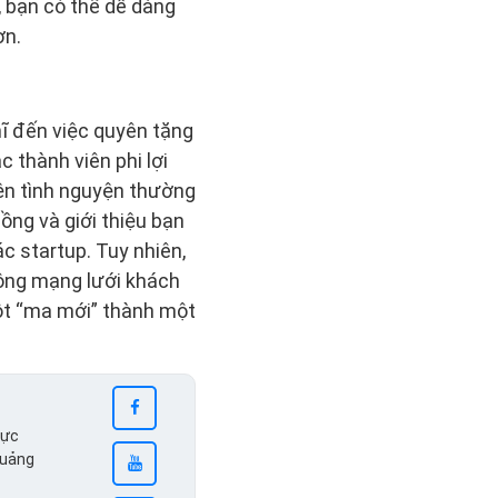
, bạn có thể dễ dàng
ơn.
ĩ đến việc quyên tặng
 thành viên phi lợi
iện tình nguyện thường
ng và giới thiệu bạn
c startup. Tuy nhiên,
rộng mạng lưới khách
ột “ma mới” thành một
vực
quảng