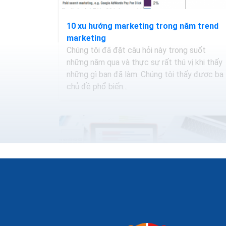
10 xu hướng marketing trong năm trend
marketing
Chúng tôi đã đặt câu hỏi này trong suốt
những năm qua và thực sự rất thú vị khi thấy
những gì bạn đã làm. Chúng tôi thấy được ba
chủ đề phổ biến...