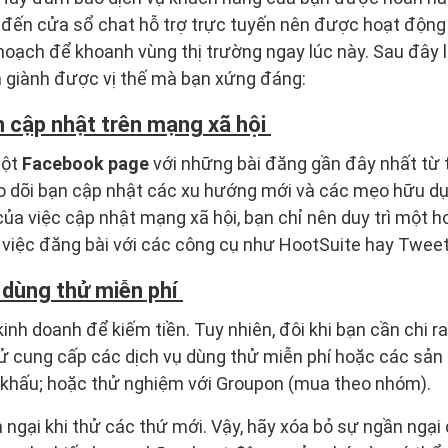
, đến cửa sổ chat hỗ trợ trực tuyến nên được hoạt động 
oạch để khoanh vùng thị trường ngay lúc này. Sau đây l
n giành được vị thế mà bạn xứng đáng:
 cập nhật trên mạng xã hội
một
Facebook page
với những bài đăng gần đây nhất từ
o dõi bạn cập nhật các xu hướng mới và các mẹo hữu dụ
của việc cập nhật mạng xã hội, bạn chỉ nên duy trì một 
o việc đăng bài với các công cụ như HootSuite hay Twee
 dùng thử miễn phí
 kinh doanh để kiếm tiền. Tuy nhiên, đôi khi bạn cần chi 
hử cung cấp các dịch vụ dùng thử miễn phí hoặc các sả
 khấu; hoặc thử nghiệm với Groupon (mua theo nhóm).
ngại khi thử các thứ mới. Vậy, hãy xóa bỏ sự ngần ngại