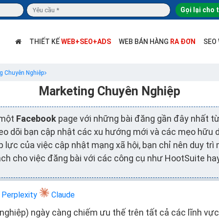
Gọi lại cho 
THIẾT KẾ
WEB+SEO+ADS
WEB BÁN HÀNG
RA ĐƠN
SEO
g Chuyên Nghiệp
Marketing Chuyên Nghiệp
h một
Facebook
page với những bài đăng gần đây nhất t
eo dõi bạn cập nhật các xu hướng mới và các mẹo hữu 
p lực của việc cập nhật mạng xã hội, bạn chỉ nên duy trì
oạch cho việc đăng bài với các công cụ như HootSuite ha
Perplexity
Claude
 nghiệp) ngày càng chiếm ưu thế trên tất cả các lĩnh vự