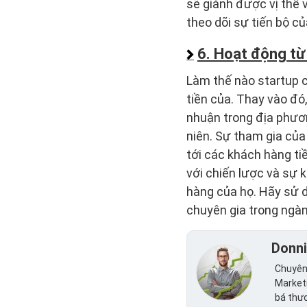
sẽ giành được vị thế 
theo dõi sự tiến bộ c
6. Hoạt động từ
Làm thế nào startup c
tiền của. Thay vào đó,
nhuận trong địa phươn
niên. Sự tham gia của
tới các khách hàng tiề
với chiến lược và sự 
hàng của họ. Hãy sử 
chuyên gia trong ngà
Donn
Chuyên 
Marketi
bá thư