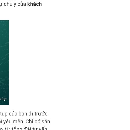
sự chú ý của
khách
rtup của bạn đi trước
i yêu mến. Chỉ có sản
 từ tổng đài tư vấn,