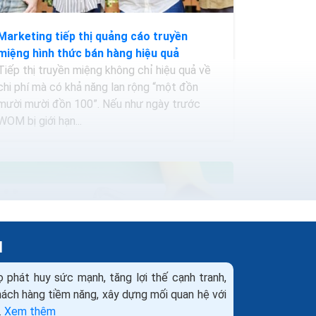
Marketing tiếp thị quảng cáo truyền
miệng hình thức bán hàng hiệu quả
Tiếp thị truyền miệng không chỉ hiệu quả về
chi phí mà có khả năng lan rộng “một đồn
mười mười đồn 100”. Nếu như ngày trước
WOM bị giới hạn...
H
ọ phát huy sức mạnh, tăng lợi thế cạnh tranh,
khách hàng tiềm năng, xây dựng mối quan hệ với
.
Xem thêm