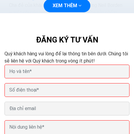
Cha đẻ của khái niệm marketing mix là ông Neil Borden
XEM THÊM
– một chuyên gia trong lĩnh vực quảng bá sản phẩm
của đại học Harvard. Ông từng đưa khái niệm này qua...
ĐĂNG KÝ TƯ VẤN
Quý khách hàng vui lòng để lại thông tin bên dưới. Chúng tôi
sẽ liên hệ với Quý khách trong vòng ít phút!
Marketing tiếp thị quảng cáo truyền miệng hình
thức bán hàng hiệu quả