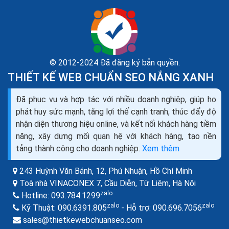
© 2012-2024 Đã đăng ký bản quyền.
THIẾT KẾ WEB CHUẨN SEO NẮNG XANH
Kinh doanh cửa cuốn sửa cửa cuốn lắp đặt cửa
Đã phục vụ và hợp tác với nhiều doanh nghiệp, giúp họ
cuốn mở đại lý cửa cuốn
phát huy sức mạnh, tăng lợi thế cạnh tranh, thúc đẩy độ
Cửa cuốn là dạng cửa có cánh được ghép lại từ những
nhận diện thương hiệu online, và kết nối khách hàng tiềm
lá thép đan xen nhau. Cánh Cửa cuốn được cuộn tròn
năng, xây dựng mối quan hệ với khách hàng, tạo nền
lên hộp kỹ thuật phía trên cửa khi mở và...
tảng thành công cho doanh nghiệp.
Xem thêm
243 Huỳnh Văn Bánh, 12, Phú Nhuận,
Hồ Chí Minh
Toà nhà VINACONEX 7, Cầu Diễn, Từ Liêm,
Hà Nội
zalo
Hotline:
093.784.1299
zalo
zalo
Kỹ Thuật:
090.6391.805
- Hỗ trợ:
090.696.7056
sales@thietkewebchuanseo.com