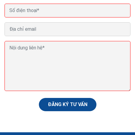
Cách bán hàng thiết bị vệ sinh online của hàng hiệu
quả ra đơn
Kinh doanh thiết bị vệ sinh chưa bao giờ hết nóng, thậm
trí nó còn là cơn sốt mỗi khi hè đến. Trên thị trường
thiết bị vệ sinh tại Việt Nam cùng...
ĐĂNG KÝ TƯ VẤN