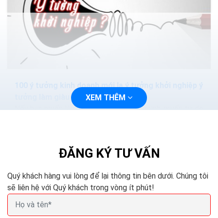
100 ý tưởng kinh doanh mới lạ ý tưởng khởi nghiệp ý
tưởng làm giàu
XEM THÊM
Nếu bạn muốn làm chủ cuộc sống của mình, muốn tự do
về tài chính thông qua việc khởi nghiệp với những dự án
kinh doanh nhỏ và sẽ phát triển mạnh trong...
ĐĂNG KÝ TƯ VẤN
Quý khách hàng vui lòng để lại thông tin bên dưới. Chúng tôi
sẽ liên hệ với Quý khách trong vòng ít phút!