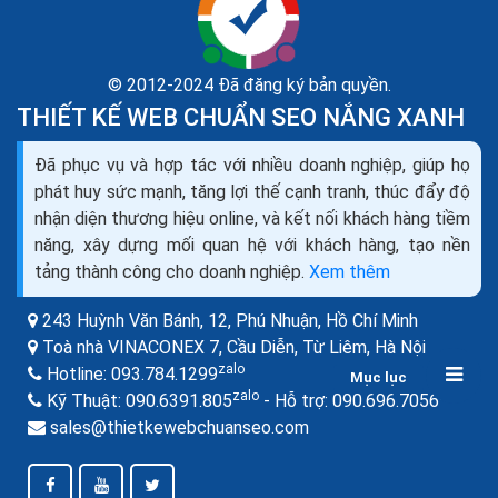
© 2012-2024 Đã đăng ký bản quyền.
THIẾT KẾ WEB CHUẨN SEO NẮNG XANH
Kinh doanh cửa cuốn sửa cửa cuốn lắp đặt cửa
Đã phục vụ và hợp tác với nhiều doanh nghiệp, giúp họ
cuốn mở đại lý cửa cuốn
phát huy sức mạnh, tăng lợi thế cạnh tranh, thúc đẩy độ
Cửa cuốn là dạng cửa có cánh được ghép lại từ những
nhận diện thương hiệu online, và kết nối khách hàng tiềm
lá thép đan xen nhau. Cánh Cửa cuốn được cuộn tròn
năng, xây dựng mối quan hệ với khách hàng, tạo nền
lên hộp kỹ thuật phía trên cửa khi mở và...
tảng thành công cho doanh nghiệp.
Xem thêm
243 Huỳnh Văn Bánh, 12, Phú Nhuận,
Hồ Chí Minh
Toà nhà VINACONEX 7, Cầu Diễn, Từ Liêm,
Hà Nội
zalo
Hotline:
093.784.1299
Mục lục
zalo
zalo
Kỹ Thuật:
090.6391.805
- Hỗ trợ:
090.696.7056
sales@thietkewebchuanseo.com