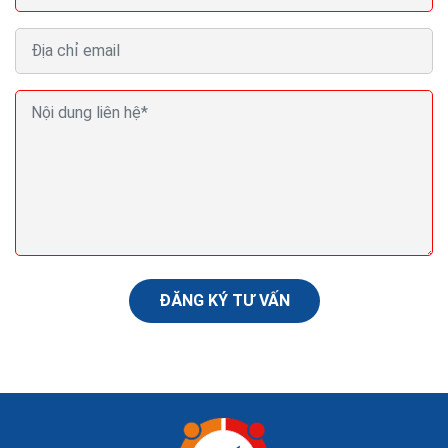
Cách bán hàng thiết bị vệ sinh online của hàng hiệu
quả ra đơn
Kinh doanh thiết bị vệ sinh chưa bao giờ hết nóng, thậm
trí nó còn là cơn sốt mỗi khi hè đến. Trên thị trường
thiết bị vệ sinh tại Việt Nam cùng...
ĐĂNG KÝ TƯ VẤN