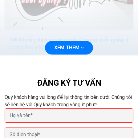
100 ý tưởng kinh doanh mới lạ ý tưởng khởi nghiệp ý
tưởng làm giàu
XEM THÊM
Nếu bạn muốn làm chủ cuộc sống của mình, muốn tự do
về tài chính thông qua việc khởi nghiệp với những dự án
kinh doanh nhỏ và sẽ phát triển mạnh trong...
ĐĂNG KÝ TƯ VẤN
Quý khách hàng vui lòng để lại thông tin bên dưới. Chúng tôi
sẽ liên hệ với Quý khách trong vòng ít phút!