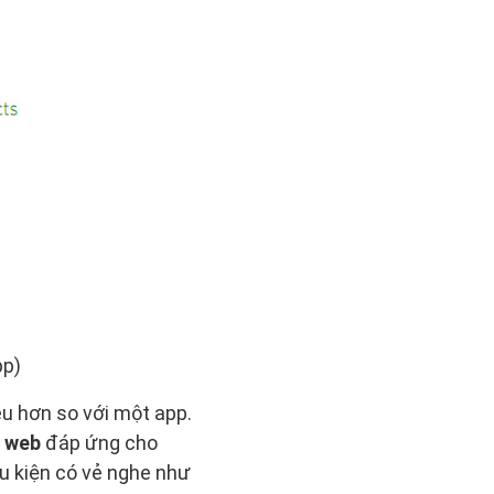
pp)
u hơn so với một app.
g web
đáp ứng cho
ều kiện có vẻ nghe như