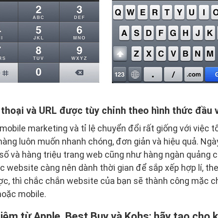
 thoại và URL được tùy chỉnh theo hình thức đầu
obile marketing và tỉ lệ chuyển đổi rất giống với việc t
àng luôn muốn nhanh chóng, đơn giản và hiệu quả. Ngày
ật số và hàng triệu trang web cũng như hàng ngàn quảng c
c website càng nên dành thời gian để sắp xếp hợp lí, the
ợc, thì chắc chắn website của bạn sẽ thành công mặc 
hoặc mobile.
hiệm từ Apple, Best Buy và Kohs: hãy tạo cho