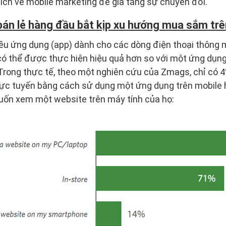
ích về mobile marketing để gia tăng sự chuyển đổi.
án lẻ hàng đầu bắt kịp xu hướng mua sắm trê
iều ứng dụng (app) dành cho các dòng điện thoại thông m
ó thể được thực hiện hiệu quả hơn so với một ứng dụng
Trong thực tế, theo một nghiên cứu của Zmags, chỉ có 
trực tuyến bằng cách sử dụng một ứng dụng trên mobile 
ốn xem một website trên máy tính của họ: