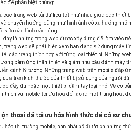
nào để phân biệt chúng:
: các trang web tải dữ liệu tốt như nhau giữa các thiết 
 và chuyển hướng, cũng như hình ảnh có xu hướng nhỏ h
ốt với màn hình cảm ứng.
a: đây là những trang web được xây dựng để làm việc riên
n, trang web sẽ phát hiện xem bạn đang sử dụng máy tí
 tải các trang thích hợp với từng loại thiết bị. Những 
 hướng cảm ứng thân thiện và giảm nhu cầu đánh máy tì
viễn cảnh lý tưởng. Những trang web trên mobile đáp ứn
dựa trên kích thước của thiết bị sử dụng của người dù
ước đầy đủ hoặc một thiết bị cầm tay loại nhỏ. Về cơ bản
ân thiện và mobile tối ưu hóa để tạo ra một trang hoạt đ
iện thoại đã tối ưu hóa hình thức để có sự ch
 ưu hóa thị trường mobile, bạn phải bỏ đi tất cả những t