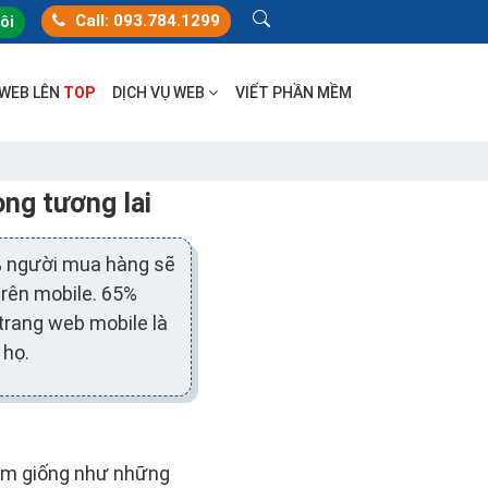
Call: 093.784.1299
tôi
 WEB LÊN
TOP
DỊCH VỤ WEB
VIẾT PHẦN MỀM
ng tương lai
3% người mua hàng sẽ
trên mobile. 65%
trang web mobile là
 họ.
iểm giống như những