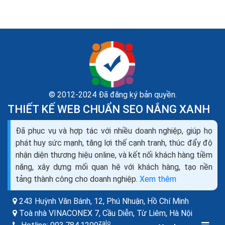
© 2012-2024 Đã đăng ký bản quyền.
THIẾT KẾ WEB CHUẨN SEO NẮNG XANH
Kinh doanh cửa cuốn sửa cửa cuốn lắp đặt cửa
Đã phục vụ và hợp tác với nhiều doanh nghiệp, giúp họ
cuốn mở đại lý cửa cuốn
phát huy sức mạnh, tăng lợi thế cạnh tranh, thúc đẩy độ
Cửa cuốn là dạng cửa có cánh được ghép lại từ những
nhận diện thương hiệu online, và kết nối khách hàng tiềm
lá thép đan xen nhau. Cánh Cửa cuốn được cuộn tròn
năng, xây dựng mối quan hệ với khách hàng, tạo nền
lên hộp kỹ thuật phía trên cửa khi mở và...
tảng thành công cho doanh nghiệp.
Xem thêm
243 Huỳnh Văn Bánh, 12, Phú Nhuận,
Hồ Chí Minh
Toà nhà VINACONEX 7, Cầu Diễn, Từ Liêm,
Hà Nội
zalo