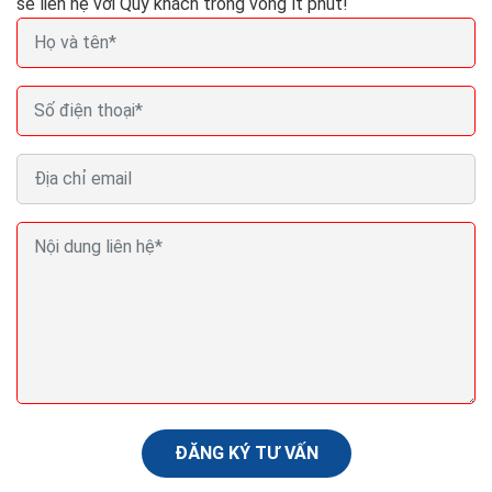
sẽ liên hệ với Quý khách trong vòng ít phút!
Cách bán hàng thiết bị vệ sinh online của hàng hiệu
quả ra đơn
Kinh doanh thiết bị vệ sinh chưa bao giờ hết nóng, thậm
trí nó còn là cơn sốt mỗi khi hè đến. Trên thị trường
thiết bị vệ sinh tại Việt Nam cùng...
ĐĂNG KÝ TƯ VẤN